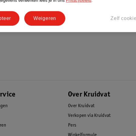
gegevens verwerken lees je in ons
Privacybeleid
.
pteer
Weigeren
Zelf cooki
rvice
Over Kruidvat
agen
Over Kruidvat
Verkopen via Kruidvat
eren
Pers
Winkelformule