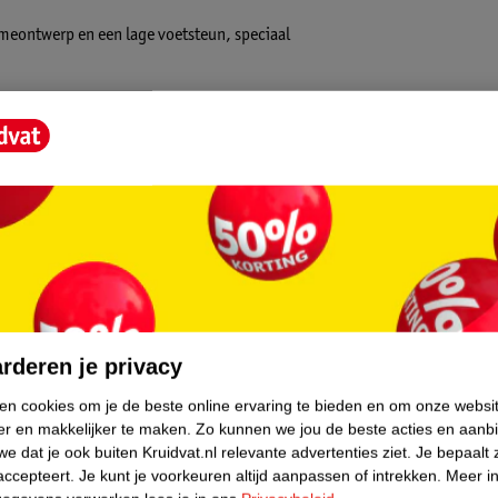
ameontwerp en een lage voetsteun, speciaal
gn, comfort en functionaliteit – ideaal om de
 hoogte verstelbare zadel met zachte PU-
ts optimale ergonomie en gebruiksgemak voor
core.
rderen je privacy
ken cookies om je de beste online ervaring te bieden en om onze websi
er en makkelijker te maken.
Zo kunnen we jou de beste acties en aanb
e uitstraling die direct in het oog springt.
e dat je ook buiten Kruidvat.nl relevante advertenties ziet.
Je bepaalt 
accepteert.
Je kunt je voorkeuren altijd aanpassen of intrekken.
Meer in