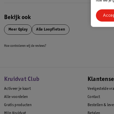
hoe we je 
Acce
Bekijk ook
Meer
Qplay
Alle Loopfietsen
Hoe controleren wij de reviews?
Kruidvat Club
Klantense
Activeer je kaart
Veelgestelde vr
Alle voordelen
Contact
Gratis producten
Bestellen & lev
Mijn Kruidvat
Betalen