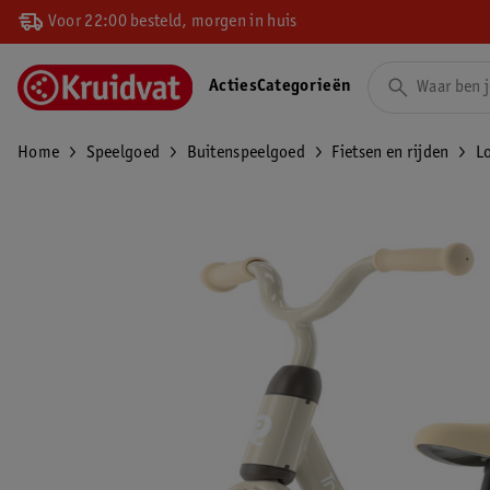
Voor 22:00 besteld, morgen in huis
Acties
Categorieën
Home
Speelgoed
Buitenspeelgoed
Fietsen en rijden
L