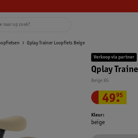
oopfietsen
Qplay Trainer Loopfiets Beige
Verkoop via partner
Qplay Traine
Beige KG
49
.
95
Kleur
beige