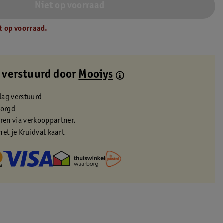
Niet op voorraad
t op voorraad.
 verstuurd door
Mooiys
dag verstuurd
zorgd
eren via verkooppartner.
met je Kruidvat kaart