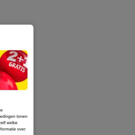
te
iedingen tonen
zelf welke
formatie over