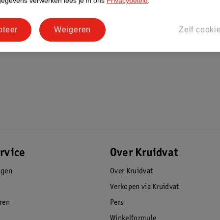
gegevens verwerken lees je in ons
Privacybeleid
.
pteer
Weigeren
Zelf cooki
rvice
Over Kruidvat
agen
Over Kruidvat
Verkopen via Kruidvat
eren
Pers
Winkelformule