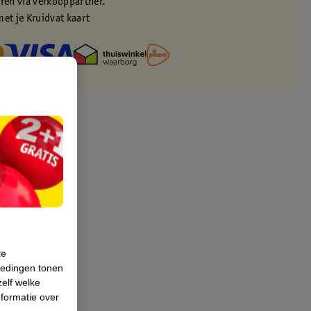
eren via verkooppartner.
met je Kruidvat kaart
te
iedingen tonen
zelf welke
formatie over