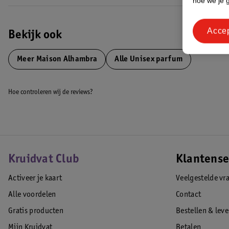
hoe we je 
Acce
Bekijk ook
Meer
Maison Alhambra
Alle Unisex parfum
Hoe controleren wij de reviews?
Kruidvat Club
Klantense
Activeer je kaart
Veelgestelde vr
Alle voordelen
Contact
Gratis producten
Bestellen & lev
Mijn Kruidvat
Betalen