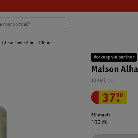
| Jean Lowe Vibe | 100 ml
Verkoop via partner
Maison Alha
100 ml, 1 L
37
.
99
EU maat
100 ML