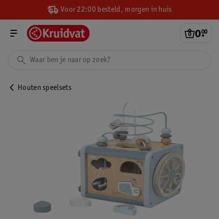
Voor 22:00 besteld, morgen in huis
0
.
00
Houten speelsets