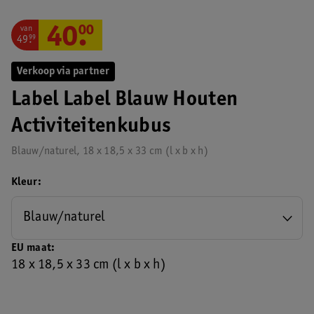
van
40
.
00
49
.
99
Verkoop via partner
Label Label Blauw Houten
Activiteitenkubus
Blauw/naturel, 18 x 18,5 x 33 cm (l x b x h)
Kleur
Blauw/naturel
EU maat
18 x 18,5 x 33 cm (l x b x h)