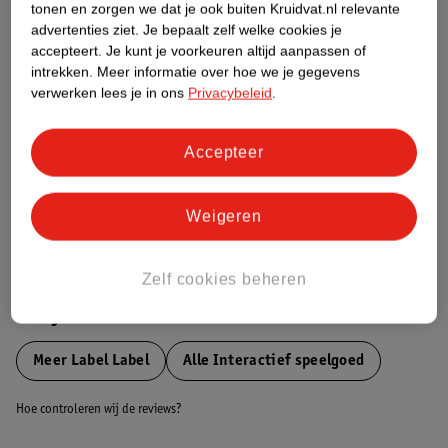
tonen en zorgen we dat je ook buiten Kruidvat.nl relevante
Etiketinformatie
advertenties ziet.
Je bepaalt zelf welke cookies je
accepteert.
Je kunt je voorkeuren altijd aanpassen of
intrekken.
Meer informatie over hoe we je gegevens
Nature Impact Score
verwerken lees je in ons
Privacybeleid
.
Dit product heeft (nog) geen Nature
Impact Score.
Accepteer
Meer informatie
Weigeren
Bestel & Bezorginformatie
Zelf cookies beheren
Bekijk ook
Meer
Label Label
Alle Interactief speelgoed
Hoe controleren wij de reviews?