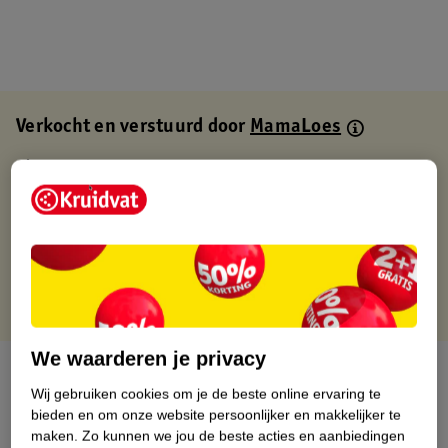
Verkocht en verstuurd door
MamaLoes
Binnen 1 werkdag verstuurd
Gratis thuisbezorgd
Gratis retourneren via verkooppartner.
Gratis punten met je Kruidvat kaart
We waarderen je privacy
Over dit product
Wij gebruiken cookies om je de beste online ervaring te
bieden en om onze website persoonlijker en makkelijker te
Productinformatie
maken.
Zo kunnen we jou de beste acties en aanbiedingen