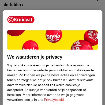
de folder:
Kruidvat folder
Geldig van maandag 3 t/m zondag 16
augustus 2026.
Bekijk folder
We waarderen je privacy
Wij gebruiken cookies om je de beste online ervaring te
bieden en om onze website persoonlijker en makkelijker te
Kruidvat Club
maken.
Zo kunnen we jou de beste acties en aanbiedingen
tonen en zorgen we dat je ook buiten Kruidvat.nl relevante
advertenties ziet.
Je bepaalt zelf welke cookies je
Klantenservice
accepteert.
Je kunt je voorkeuren altijd aanpassen of
intrekken.
Meer informatie over hoe we je gegevens
Over Kruidvat
verwerken lees je in ons
Privacybeleid
.