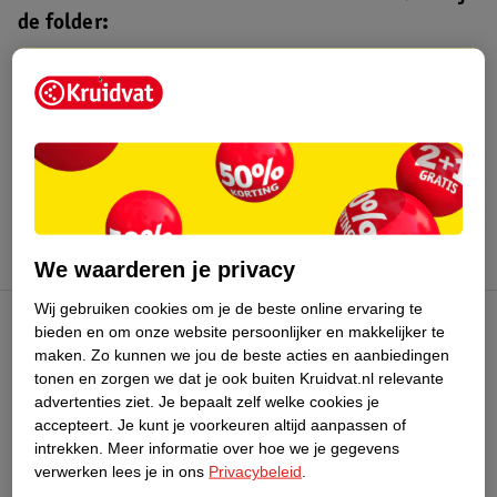
de folder:
Kruidvat folder
Geldig van maandag 3 t/m zondag 16
augustus 2026.
Bekijk folder
We waarderen je privacy
Wij gebruiken cookies om je de beste online ervaring te
bieden en om onze website persoonlijker en makkelijker te
Kruidvat Club
maken.
Zo kunnen we jou de beste acties en aanbiedingen
tonen en zorgen we dat je ook buiten Kruidvat.nl relevante
advertenties ziet.
Je bepaalt zelf welke cookies je
Klantenservice
accepteert.
Je kunt je voorkeuren altijd aanpassen of
intrekken.
Meer informatie over hoe we je gegevens
Over Kruidvat
verwerken lees je in ons
Privacybeleid
.