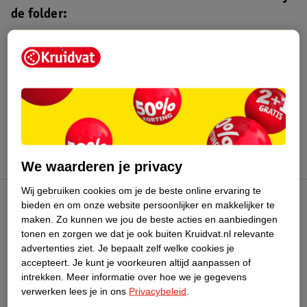
de folder:
Kruidvat folder
Geldig van maandag 3 t/m zondag 16
augustus 2026.
Bekijk folder
We waarderen je privacy
Wij gebruiken cookies om je de beste online ervaring te
bieden en om onze website persoonlijker en makkelijker te
Kruidvat Club
maken.
Zo kunnen we jou de beste acties en aanbiedingen
tonen en zorgen we dat je ook buiten Kruidvat.nl relevante
advertenties ziet.
Je bepaalt zelf welke cookies je
Klantenservice
accepteert.
Je kunt je voorkeuren altijd aanpassen of
intrekken.
Meer informatie over hoe we je gegevens
Over Kruidvat
verwerken lees je in ons
Privacybeleid
.