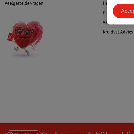
Veelgestelde vragen
Herroepen & re
Acce
Garantie
Veiligheidswaa
Kruidvat Advies