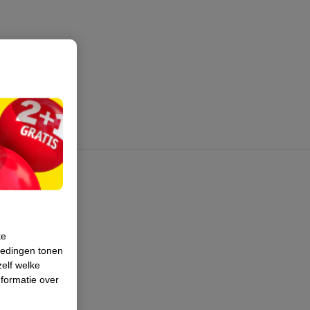
te
iedingen tonen
zelf welke
formatie over