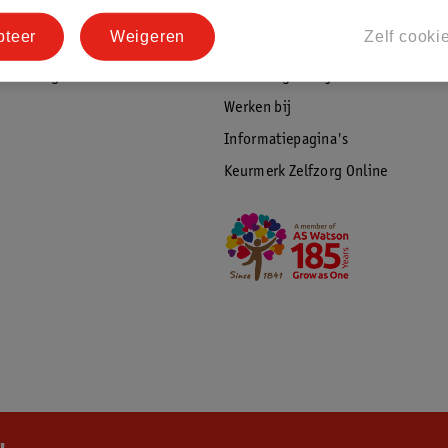
tourneren
Duurzaamheid
pteer
Weigeren
Zelf cooki
Social Media
rschuwingen
Kinderdagverblijfservice
Werken bij
Informatiepagina's
Keurmerk Zelfzorg Online