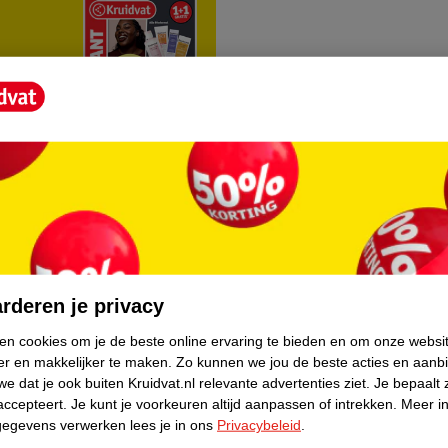
rvice
Over Kruidvat
agen
Over Kruidvat
rderen je privacy
Verkopen via Kruidvat
ken cookies om je de beste online ervaring te bieden en om onze websi
er en makkelijker te maken.
Zo kunnen we jou de beste acties en aanb
eren
Pers
e dat je ook buiten Kruidvat.nl relevante advertenties ziet.
Je bepaalt 
Winkelformule
accepteert.
Je kunt je voorkeuren altijd aanpassen of intrekken.
Meer in
gegevens verwerken lees je in ons
Privacybeleid
.
do
Bedrijfsgegevens