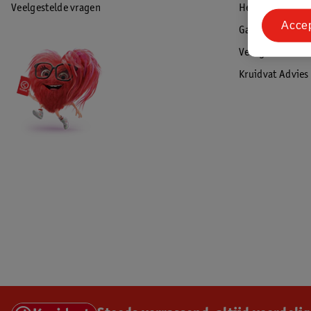
Veelgestelde vragen
Herroepen & re
Acce
Garantie
Veiligheidswaa
Kruidvat Advies