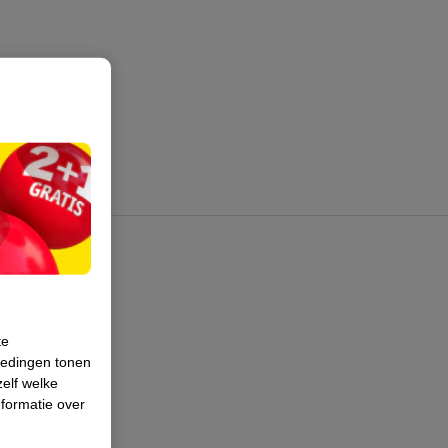
te
iedingen tonen
zelf welke
formatie over