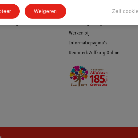
tourneren
Duurzaamheid
pteer
Weigeren
Zelf cooki
Social Media
rschuwingen
Kinderdagverblijfservice
Werken bij
Informatiepagina's
Keurmerk Zelfzorg Online