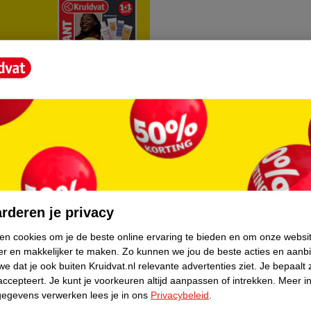
rvice
Over Kruidvat
agen
Over Kruidvat
rderen je privacy
Verkopen via Kruidvat
ken cookies om je de beste online ervaring te bieden en om onze websi
er en makkelijker te maken.
Zo kunnen we jou de beste acties en aanb
eren
Pers
e dat je ook buiten Kruidvat.nl relevante advertenties ziet.
Je bepaalt 
Winkelformule
accepteert.
Je kunt je voorkeuren altijd aanpassen of intrekken.
Meer in
gegevens verwerken lees je in ons
Privacybeleid
.
do
Bedrijfsgegevens