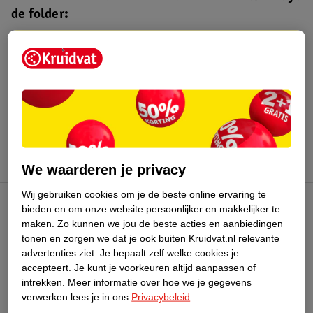
de folder:
Kruidvat folder
Geldig van maandag 3 t/m zondag 16
augustus 2026.
Bekijk folder
We waarderen je privacy
Wij gebruiken cookies om je de beste online ervaring te
bieden en om onze website persoonlijker en makkelijker te
Kruidvat Club
maken.
Zo kunnen we jou de beste acties en aanbiedingen
tonen en zorgen we dat je ook buiten Kruidvat.nl relevante
advertenties ziet.
Je bepaalt zelf welke cookies je
Klantenservice
accepteert.
Je kunt je voorkeuren altijd aanpassen of
intrekken.
Meer informatie over hoe we je gegevens
Over Kruidvat
verwerken lees je in ons
Privacybeleid
.