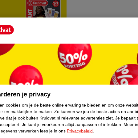
rvice
Over Kruidvat
agen
Over Kruidvat
rderen je privacy
Verkopen via Kruidvat
ken cookies om je de beste online ervaring te bieden en om onze websi
er en makkelijker te maken.
Zo kunnen we jou de beste acties en aanb
eren
Pers
e dat je ook buiten Kruidvat.nl relevante advertenties ziet.
Je bepaalt 
Winkelformule
accepteert.
Je kunt je voorkeuren altijd aanpassen of intrekken.
Meer in
gegevens verwerken lees je in ons
Privacybeleid
.
do
Bedrijfsgegevens