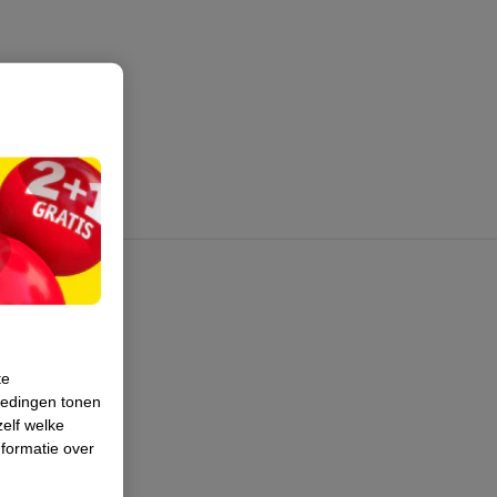
te
iedingen tonen
zelf welke
formatie over