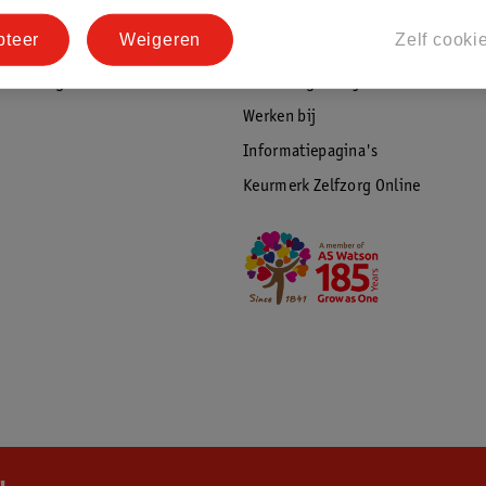
tourneren
Duurzaamheid
pteer
Weigeren
Zelf cooki
Social Media
rschuwingen
Kinderdagverblijfservice
Werken bij
Informatiepagina's
Keurmerk Zelfzorg Online