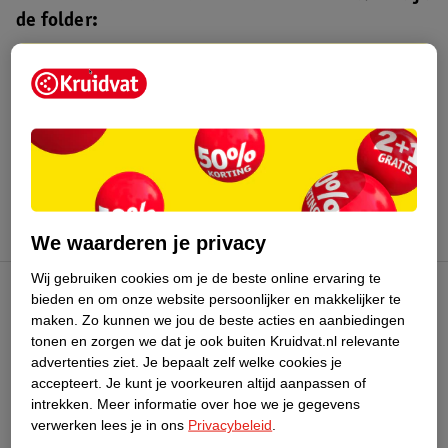
de folder:
Kruidvat folder
Geldig van maandag 3 t/m zondag 16
augustus 2026.
Bekijk folder
We waarderen je privacy
Wij gebruiken cookies om je de beste online ervaring te
bieden en om onze website persoonlijker en makkelijker te
Kruidvat Club
maken.
Zo kunnen we jou de beste acties en aanbiedingen
tonen en zorgen we dat je ook buiten Kruidvat.nl relevante
advertenties ziet.
Je bepaalt zelf welke cookies je
Klantenservice
accepteert.
Je kunt je voorkeuren altijd aanpassen of
intrekken.
Meer informatie over hoe we je gegevens
Over Kruidvat
verwerken lees je in ons
Privacybeleid
.