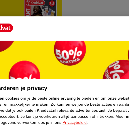
rvice
Over Kruidvat
agen
Over Kruidvat
rderen je privacy
Verkopen via Kruidvat
ken cookies om je de beste online ervaring te bieden en om onze websi
er en makkelijker te maken.
Zo kunnen we jou de beste acties en aanb
eren
Pers
e dat je ook buiten Kruidvat.nl relevante advertenties ziet.
Je bepaalt 
Winkelformule
accepteert.
Je kunt je voorkeuren altijd aanpassen of intrekken.
Meer in
gegevens verwerken lees je in ons
Privacybeleid
.
do
Bedrijfsgegevens