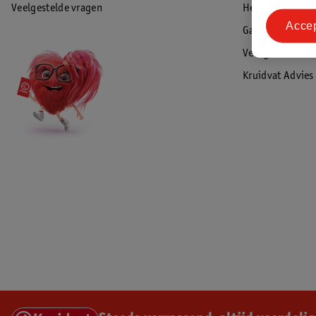
Veelgestelde vragen
Herroepen & re
Acce
Garantie
Veiligheidswaa
Kruidvat Advies