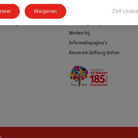
tourneren
Duurzaamheid
pteer
Weigeren
Zelf cooki
Social Media
rschuwingen
Kinderdagverblijfservice
Werken bij
Informatiepagina's
Keurmerk Zelfzorg Online