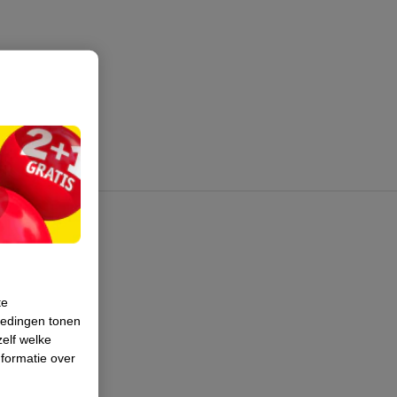
te
iedingen tonen
zelf welke
formatie over