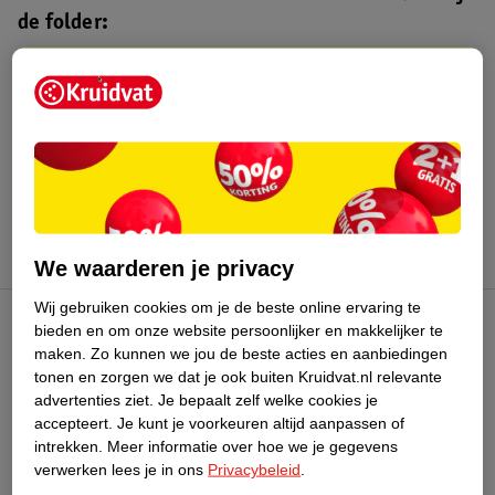
de folder:
Kruidvat folder
Geldig van maandag 3 t/m zondag 16
augustus 2026.
Bekijk folder
We waarderen je privacy
Wij gebruiken cookies om je de beste online ervaring te
bieden en om onze website persoonlijker en makkelijker te
Kruidvat Club
maken.
Zo kunnen we jou de beste acties en aanbiedingen
tonen en zorgen we dat je ook buiten Kruidvat.nl relevante
advertenties ziet.
Je bepaalt zelf welke cookies je
Klantenservice
accepteert.
Je kunt je voorkeuren altijd aanpassen of
intrekken.
Meer informatie over hoe we je gegevens
Over Kruidvat
verwerken lees je in ons
Privacybeleid
.