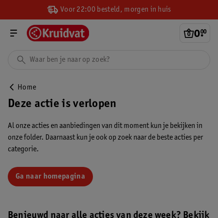
Voor 22:00 besteld, morgen in huis
0
.
00
Home
Deze actie is verlopen
Al onze acties en aanbiedingen van dit moment kun je bekijken in
onze folder. Daarnaast kun je ook op zoek naar de beste acties per
categorie.
Ga naar homepagina
Benieuwd naar alle acties van deze week? Bekijk