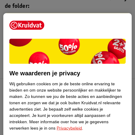
de folder:
Kruidvat folder
Geldig van maandag 3 t/m zondag 16
augustus 2026.
Bekijk folder
We waarderen je privacy
Wij gebruiken cookies om je de beste online ervaring te
bieden en om onze website persoonlijker en makkelijker te
Kruidvat Club
maken.
Zo kunnen we jou de beste acties en aanbiedingen
tonen en zorgen we dat je ook buiten Kruidvat.nl relevante
advertenties ziet.
Je bepaalt zelf welke cookies je
Klantenservice
accepteert.
Je kunt je voorkeuren altijd aanpassen of
intrekken.
Meer informatie over hoe we je gegevens
Over Kruidvat
verwerken lees je in ons
Privacybeleid
.