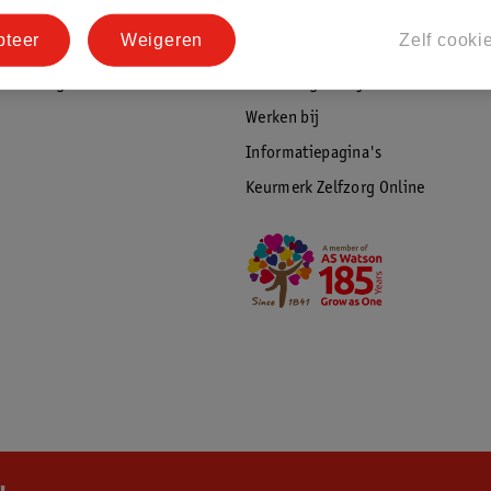
tourneren
Duurzaamheid
pteer
Weigeren
Zelf cooki
Social Media
rschuwingen
Kinderdagverblijfservice
Werken bij
Informatiepagina's
Keurmerk Zelfzorg Online