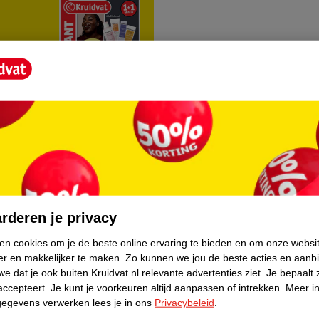
rvice
Over Kruidvat
agen
Over Kruidvat
rderen je privacy
Verkopen via Kruidvat
ken cookies om je de beste online ervaring te bieden en om onze websi
er en makkelijker te maken.
Zo kunnen we jou de beste acties en aanb
eren
Pers
e dat je ook buiten Kruidvat.nl relevante advertenties ziet.
Je bepaalt 
Winkelformule
accepteert.
Je kunt je voorkeuren altijd aanpassen of intrekken.
Meer in
gegevens verwerken lees je in ons
Privacybeleid
.
do
Bedrijfsgegevens