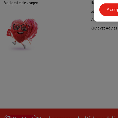
Veelgestelde vragen
Herroepen & re
Acce
Garantie
Veiligheidswaa
Kruidvat Advies