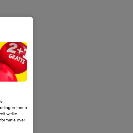
te
iedingen tonen
zelf welke
formatie over