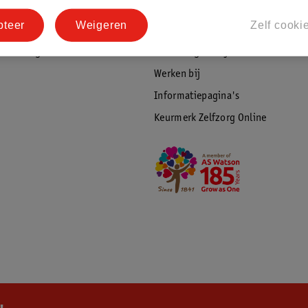
tourneren
Duurzaamheid
pteer
Weigeren
Zelf cooki
Social Media
rschuwingen
Kinderdagverblijfservice
Werken bij
Informatiepagina's
Keurmerk Zelfzorg Online