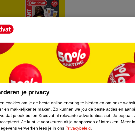
rvice
Over Kruidvat
agen
Over Kruidvat
rderen je privacy
Verkopen via Kruidvat
ken cookies om je de beste online ervaring te bieden en om onze websi
er en makkelijker te maken.
Zo kunnen we jou de beste acties en aanb
eren
Pers
e dat je ook buiten Kruidvat.nl relevante advertenties ziet.
Je bepaalt 
Winkelformule
accepteert.
Je kunt je voorkeuren altijd aanpassen of intrekken.
Meer in
gegevens verwerken lees je in ons
Privacybeleid
.
do
Bedrijfsgegevens