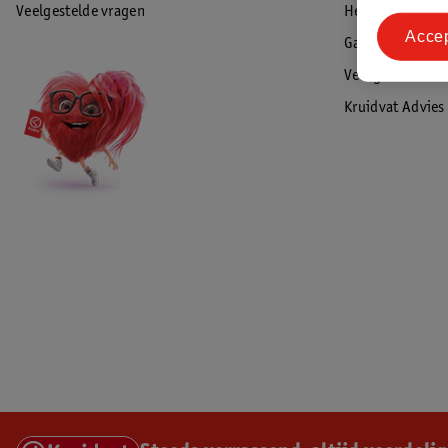
Veelgestelde vragen
Herroepen & re
Acce
Garantie
Veiligheidswaa
Kruidvat Advies