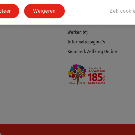
tourneren
Duurzaamheid
pteer
Weigeren
Zelf cooki
Social Media
rschuwingen
Kinderdagverblijfservice
Werken bij
Informatiepagina's
Keurmerk Zelfzorg Online