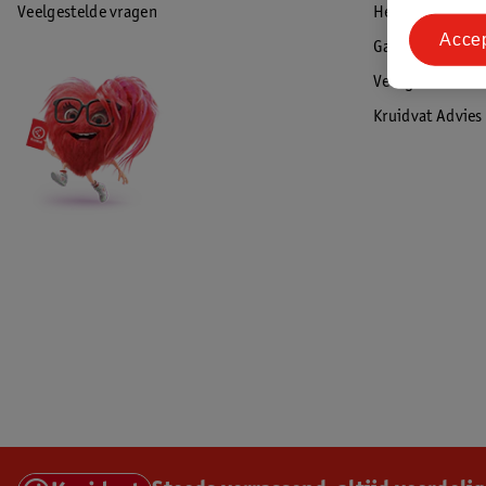
Veelgestelde vragen
Herroepen & re
Acce
Garantie
Veiligheidswaa
Kruidvat Advies