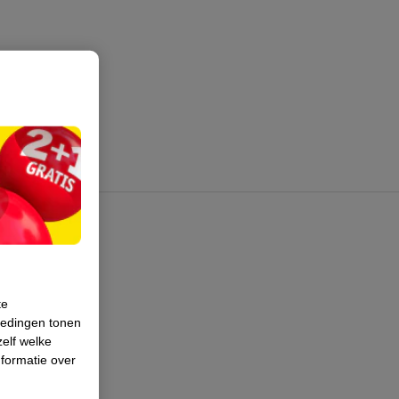
te
iedingen tonen
zelf welke
formatie over