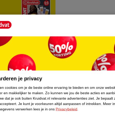
rvice
Over Kruidvat
agen
Over Kruidvat
rderen je privacy
Verkopen via Kruidvat
ken cookies om je de beste online ervaring te bieden en om onze websi
er en makkelijker te maken.
Zo kunnen we jou de beste acties en aanb
eren
Pers
e dat je ook buiten Kruidvat.nl relevante advertenties ziet.
Je bepaalt 
Winkelformule
accepteert.
Je kunt je voorkeuren altijd aanpassen of intrekken.
Meer in
gegevens verwerken lees je in ons
Privacybeleid
.
do
Bedrijfsgegevens