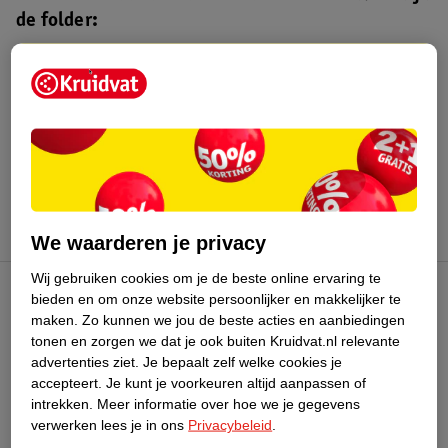
de folder:
Kruidvat folder
Geldig van maandag 10 t/m zondag 16
augustus 2026.
Bekijk folder
We waarderen je privacy
Wij gebruiken cookies om je de beste online ervaring te
bieden en om onze website persoonlijker en makkelijker te
Kruidvat Club
maken.
Zo kunnen we jou de beste acties en aanbiedingen
tonen en zorgen we dat je ook buiten Kruidvat.nl relevante
advertenties ziet.
Je bepaalt zelf welke cookies je
Klantenservice
accepteert.
Je kunt je voorkeuren altijd aanpassen of
intrekken.
Meer informatie over hoe we je gegevens
Over Kruidvat
verwerken lees je in ons
Privacybeleid
.