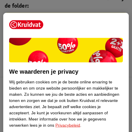
de folder:
Kruidvat folder
Geldig van maandag 3 t/m zondag 16
augustus 2026.
Bekijk folder
We waarderen je privacy
Wij gebruiken cookies om je de beste online ervaring te
bieden en om onze website persoonlijker en makkelijker te
Kruidvat Club
maken.
Zo kunnen we jou de beste acties en aanbiedingen
tonen en zorgen we dat je ook buiten Kruidvat.nl relevante
advertenties ziet.
Je bepaalt zelf welke cookies je
Klantenservice
accepteert.
Je kunt je voorkeuren altijd aanpassen of
intrekken.
Meer informatie over hoe we je gegevens
Over Kruidvat
verwerken lees je in ons
Privacybeleid
.