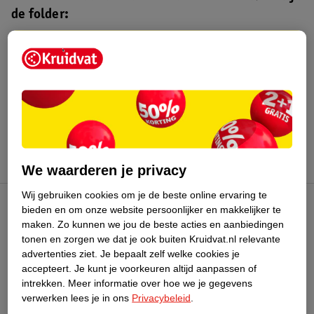
de folder:
Kruidvat folder
Geldig van maandag 3 t/m zondag 16
augustus 2026.
Bekijk folder
We waarderen je privacy
Wij gebruiken cookies om je de beste online ervaring te
bieden en om onze website persoonlijker en makkelijker te
Kruidvat Club
maken.
Zo kunnen we jou de beste acties en aanbiedingen
tonen en zorgen we dat je ook buiten Kruidvat.nl relevante
advertenties ziet.
Je bepaalt zelf welke cookies je
Klantenservice
accepteert.
Je kunt je voorkeuren altijd aanpassen of
intrekken.
Meer informatie over hoe we je gegevens
Over Kruidvat
verwerken lees je in ons
Privacybeleid
.