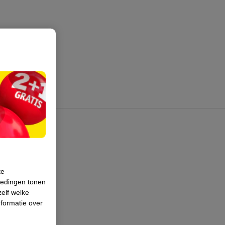
te
iedingen tonen
zelf welke
formatie over