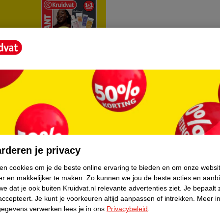
rvice
Over Kruidvat
agen
Over Kruidvat
rderen je privacy
Verkopen via Kruidvat
ken cookies om je de beste online ervaring te bieden en om onze websi
er en makkelijker te maken.
Zo kunnen we jou de beste acties en aanb
eren
Pers
e dat je ook buiten Kruidvat.nl relevante advertenties ziet.
Je bepaalt 
Winkelformule
accepteert.
Je kunt je voorkeuren altijd aanpassen of intrekken.
Meer in
gegevens verwerken lees je in ons
Privacybeleid
.
do
Bedrijfsgegevens