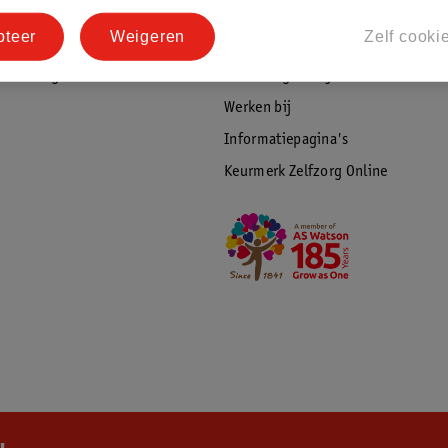
tourneren
Duurzaamheid
pteer
Weigeren
Zelf cooki
Social Media
rschuwingen
Kinderdagverblijfservice
Werken bij
Informatiepagina's
Keurmerk Zelfzorg Online