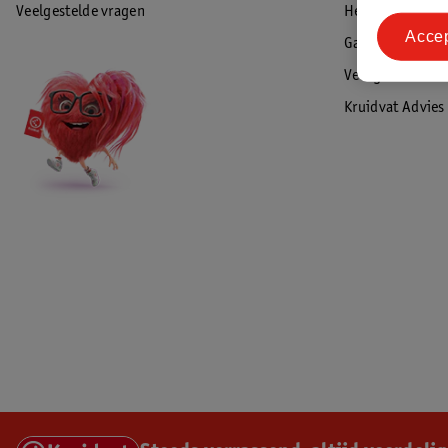
Veelgestelde vragen
Herroepen & re
Acce
Garantie
Veiligheidswaa
Kruidvat Advies