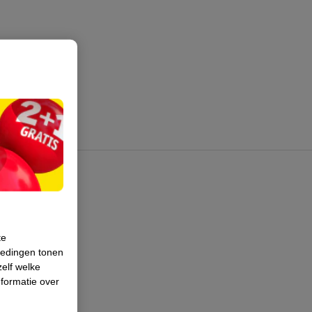
te
iedingen tonen
zelf welke
formatie over