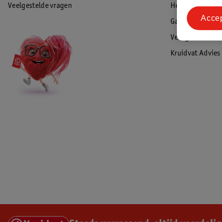
Veelgestelde vragen
Herroepen & re
Acce
Garantie
Veiligheidswaa
Kruidvat Advies