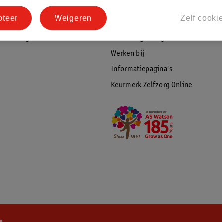
tourneren
Duurzaamheid
pteer
Weigeren
Zelf cooki
Social Media
rschuwingen
Kinderdagverblijfservice
Werken bij
Informatiepagina's
Keurmerk Zelfzorg Online