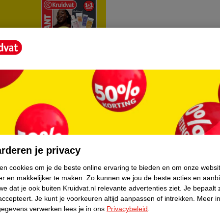
rvice
Over Kruidvat
agen
Over Kruidvat
rderen je privacy
Verkopen via Kruidvat
ken cookies om je de beste online ervaring te bieden en om onze websi
er en makkelijker te maken.
Zo kunnen we jou de beste acties en aanb
eren
Pers
e dat je ook buiten Kruidvat.nl relevante advertenties ziet.
Je bepaalt 
Winkelformule
accepteert.
Je kunt je voorkeuren altijd aanpassen of intrekken.
Meer in
gegevens verwerken lees je in ons
Privacybeleid
.
do
Bedrijfsgegevens