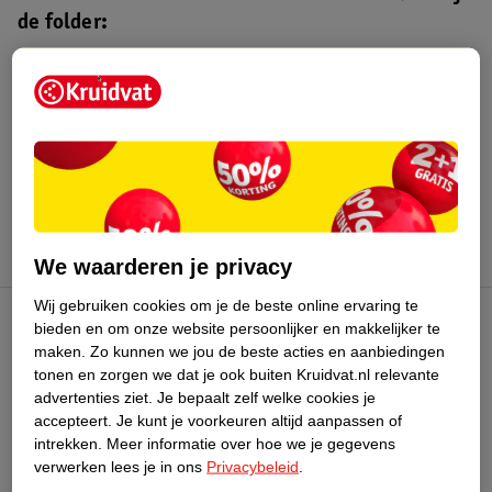
de folder:
Kruidvat folder
Geldig van maandag 3 t/m zondag 16
augustus 2026.
Bekijk folder
We waarderen je privacy
Wij gebruiken cookies om je de beste online ervaring te
bieden en om onze website persoonlijker en makkelijker te
Kruidvat Club
maken.
Zo kunnen we jou de beste acties en aanbiedingen
tonen en zorgen we dat je ook buiten Kruidvat.nl relevante
advertenties ziet.
Je bepaalt zelf welke cookies je
Klantenservice
accepteert.
Je kunt je voorkeuren altijd aanpassen of
intrekken.
Meer informatie over hoe we je gegevens
Over Kruidvat
verwerken lees je in ons
Privacybeleid
.