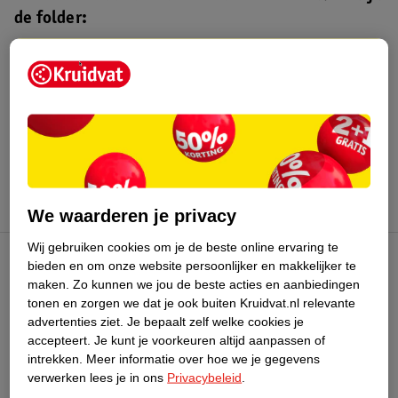
de folder:
Kruidvat folder
Geldig van maandag 3 t/m zondag 16
augustus 2026.
Bekijk folder
We waarderen je privacy
Wij gebruiken cookies om je de beste online ervaring te
bieden en om onze website persoonlijker en makkelijker te
Kruidvat Club
maken.
Zo kunnen we jou de beste acties en aanbiedingen
tonen en zorgen we dat je ook buiten Kruidvat.nl relevante
advertenties ziet.
Je bepaalt zelf welke cookies je
Klantenservice
accepteert.
Je kunt je voorkeuren altijd aanpassen of
intrekken.
Meer informatie over hoe we je gegevens
Over Kruidvat
verwerken lees je in ons
Privacybeleid
.