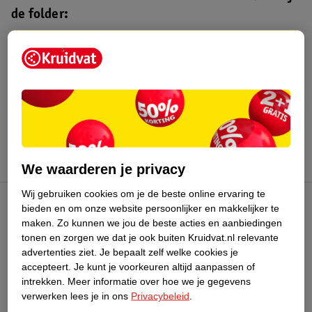
de folder:
Kruidvat folder
Geldig van maandag 3 t/m zondag 16
augustus 2026.
Bekijk folder
We waarderen je privacy
Wij gebruiken cookies om je de beste online ervaring te
bieden en om onze website persoonlijker en makkelijker te
Kruidvat Club
maken.
Zo kunnen we jou de beste acties en aanbiedingen
tonen en zorgen we dat je ook buiten Kruidvat.nl relevante
advertenties ziet.
Je bepaalt zelf welke cookies je
Klantenservice
accepteert.
Je kunt je voorkeuren altijd aanpassen of
intrekken.
Meer informatie over hoe we je gegevens
Over Kruidvat
verwerken lees je in ons
Privacybeleid
.