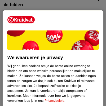
de folder:
Kruidvat folder
Geldig van maandag 3 t/m zondag 16
augustus 2026.
Bekijk folder
We waarderen je privacy
Wij gebruiken cookies om je de beste online ervaring te
bieden en om onze website persoonlijker en makkelijker te
Kruidvat Club
maken.
Zo kunnen we jou de beste acties en aanbiedingen
tonen en zorgen we dat je ook buiten Kruidvat.nl relevante
advertenties ziet.
Je bepaalt zelf welke cookies je
Klantenservice
accepteert.
Je kunt je voorkeuren altijd aanpassen of
intrekken.
Meer informatie over hoe we je gegevens
Over Kruidvat
verwerken lees je in ons
Privacybeleid
.