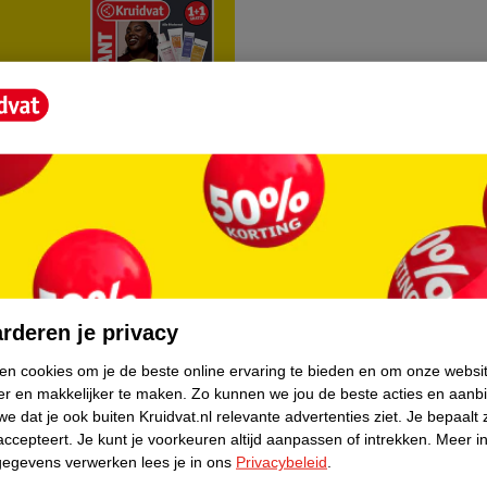
rvice
Over Kruidvat
agen
Over Kruidvat
rderen je privacy
Verkopen via Kruidvat
ken cookies om je de beste online ervaring te bieden en om onze websi
er en makkelijker te maken.
Zo kunnen we jou de beste acties en aanb
eren
Pers
e dat je ook buiten Kruidvat.nl relevante advertenties ziet.
Je bepaalt 
Winkelformule
accepteert.
Je kunt je voorkeuren altijd aanpassen of intrekken.
Meer in
gegevens verwerken lees je in ons
Privacybeleid
.
do
Bedrijfsgegevens