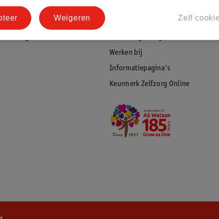
tourneren
Duurzaamheid
pteer
Weigeren
Zelf cooki
Social Media
rschuwingen
Kinderdagverblijfservice
Werken bij
Informatiepagina's
Keurmerk Zelfzorg Online