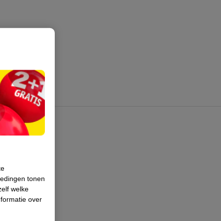
te
iedingen tonen
zelf welke
formatie over