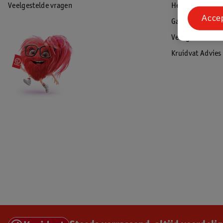
Veelgestelde vragen
Herroepen & re
Acce
Garantie
Veiligheidswaa
Kruidvat Advies