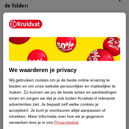
de folder:
Kruidvat folder
Geldig van maandag 3 t/m zondag 16
augustus 2026.
Bekijk folder
We waarderen je privacy
Wij gebruiken cookies om je de beste online ervaring te
bieden en om onze website persoonlijker en makkelijker te
Kruidvat Club
maken.
Zo kunnen we jou de beste acties en aanbiedingen
tonen en zorgen we dat je ook buiten Kruidvat.nl relevante
advertenties ziet.
Je bepaalt zelf welke cookies je
Klantenservice
accepteert.
Je kunt je voorkeuren altijd aanpassen of
intrekken.
Meer informatie over hoe we je gegevens
Over Kruidvat
verwerken lees je in ons
Privacybeleid
.