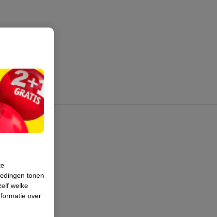
te
iedingen tonen
zelf welke
formatie over