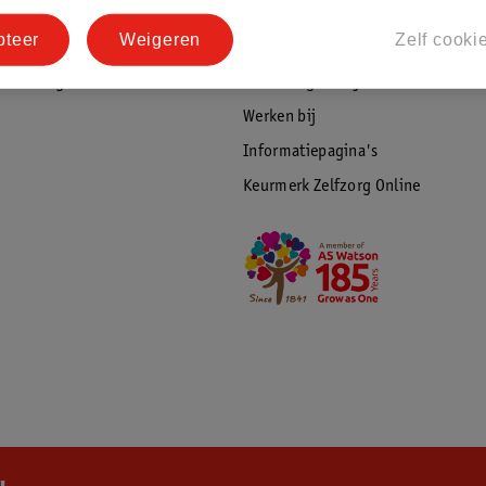
tourneren
Duurzaamheid
pteer
Weigeren
Zelf cooki
Social Media
rschuwingen
Kinderdagverblijfservice
Werken bij
Informatiepagina's
Keurmerk Zelfzorg Online