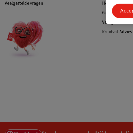
Veelgestelde vragen
Herroepen & re
Acce
Garantie
Veiligheidswaa
Kruidvat Advies