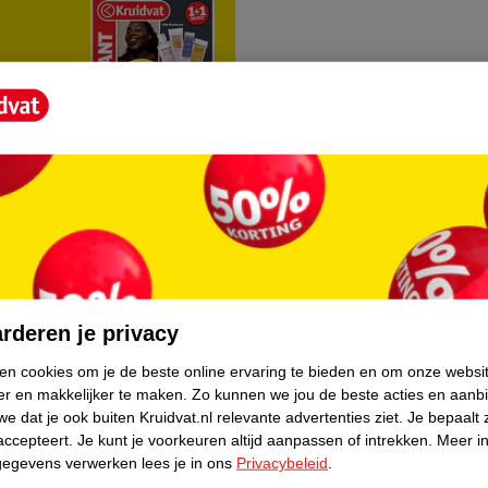
rvice
Over Kruidvat
agen
Over Kruidvat
rderen je privacy
Verkopen via Kruidvat
ken cookies om je de beste online ervaring te bieden en om onze websi
er en makkelijker te maken.
Zo kunnen we jou de beste acties en aanb
eren
Pers
e dat je ook buiten Kruidvat.nl relevante advertenties ziet.
Je bepaalt 
Winkelformule
accepteert.
Je kunt je voorkeuren altijd aanpassen of intrekken.
Meer in
gegevens verwerken lees je in ons
Privacybeleid
.
do
Bedrijfsgegevens