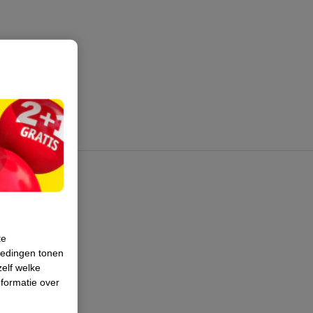
te
iedingen tonen
zelf welke
formatie over