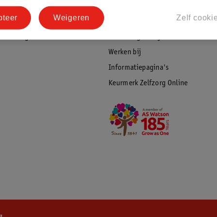
tourneren
Duurzaamheid
pteer
Weigeren
Zelf cooki
Social Media
rschuwingen
Kinderdagverblijfservice
Werken bij
Informatiepagina's
Keurmerk Zelfzorg Online