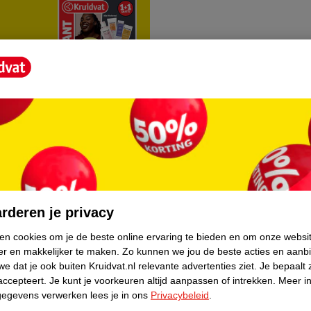
rvice
Over Kruidvat
agen
Over Kruidvat
rderen je privacy
Verkopen via Kruidvat
ken cookies om je de beste online ervaring te bieden en om onze websi
er en makkelijker te maken.
Zo kunnen we jou de beste acties en aanb
eren
Pers
e dat je ook buiten Kruidvat.nl relevante advertenties ziet.
Je bepaalt 
Winkelformule
accepteert.
Je kunt je voorkeuren altijd aanpassen of intrekken.
Meer in
gegevens verwerken lees je in ons
Privacybeleid
.
do
Bedrijfsgegevens