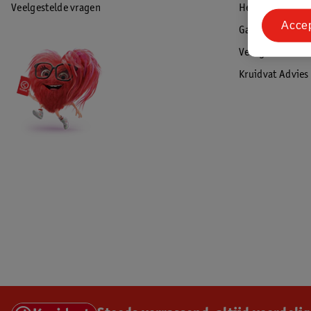
Veelgestelde vragen
Herroepen & re
Acce
Garantie
Veiligheidswaa
Kruidvat Advies