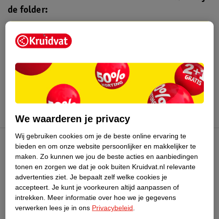
de folder:
Kruidvat folder
Geldig van maandag 3 t/m zondag 16
augustus 2026.
Bekijk folder
We waarderen je privacy
Wij gebruiken cookies om je de beste online ervaring te
bieden en om onze website persoonlijker en makkelijker te
Kruidvat Club
maken.
Zo kunnen we jou de beste acties en aanbiedingen
tonen en zorgen we dat je ook buiten Kruidvat.nl relevante
advertenties ziet.
Je bepaalt zelf welke cookies je
Klantenservice
accepteert.
Je kunt je voorkeuren altijd aanpassen of
intrekken.
Meer informatie over hoe we je gegevens
Over Kruidvat
verwerken lees je in ons
Privacybeleid
.