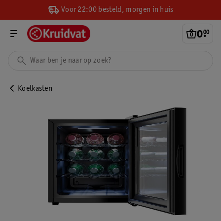
Voor 22:00 besteld, morgen in huis
0
.
00
Koelkasten