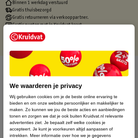
Binnen 1 werkdag verstuurd
Gratis thuisbezorgd
Gratis retourneren via verkooppartner.
Gratis punten met je Kruidvat kaart
Over dit product
Productinformatie
We waarderen je privacy
Wij gebruiken cookies om je de beste online ervaring te
Etiketinformatie
bieden en om onze website persoonlijker en makkelijker te
maken.
Zo kunnen we jou de beste acties en aanbiedingen
Nature Impact Score
tonen en zorgen we dat je ook buiten Kruidvat.nl relevante
advertenties ziet.
Je bepaalt zelf welke cookies je
Dit product heeft (nog) geen Nature
accepteert.
Je kunt je voorkeuren altijd aanpassen of
Impact Score.
intrekken.
Meer informatie over hoe we je gegevens