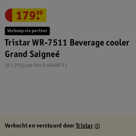
179
.
99
Verkoop via partner
Tristar WR-7511 Beverage cooler
Grand Saigneé
32 L
Prijs per
liter
5.6246875
Verkocht en verstuurd door
Tristar