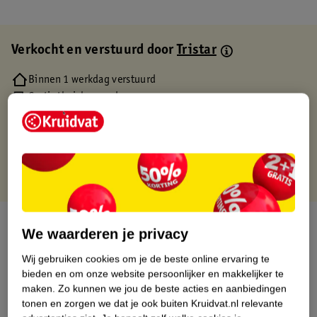
Verkocht en verstuurd door
Tristar
Binnen 1 werkdag verstuurd
Gratis thuisbezorgd
Gratis retourneren via verkooppartner.
Gratis punten met je Kruidvat kaart
Over dit product
We waarderen je privacy
Productinformatie
Wij gebruiken cookies om je de beste online ervaring te
bieden en om onze website persoonlijker en makkelijker te
maken.
Zo kunnen we jou de beste acties en aanbiedingen
Etiketinformatie
tonen en zorgen we dat je ook buiten Kruidvat.nl relevante