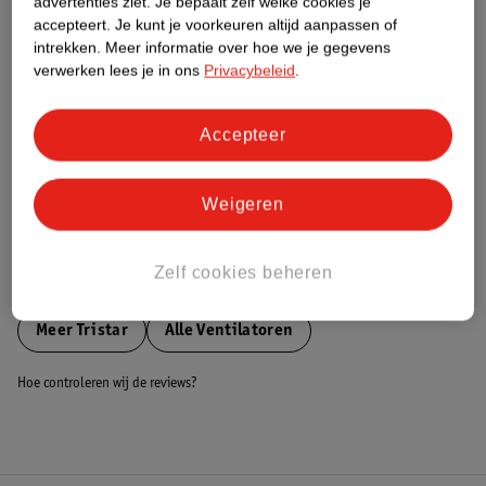
advertenties ziet.
Je bepaalt zelf welke cookies je
accepteert.
Je kunt je voorkeuren altijd aanpassen of
Nature Impact Score
intrekken.
Meer informatie over hoe we je gegevens
Dit product heeft (nog) geen Nature
verwerken lees je in ons
Privacybeleid
.
Impact Score.
Meer informatie
Accepteer
Bestel & Bezorginformatie
Weigeren
Zelf cookies beheren
Bekijk ook
Meer
Tristar
Alle Ventilatoren
Hoe controleren wij de reviews?