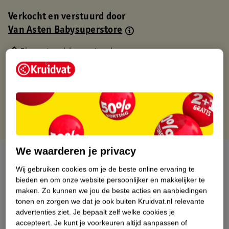
Verkocht en verstuurd door
Van Asten Babysuperstore
Binnen 1 werkdag verstuurd
Gratis thuisbezorgd
Gratis retourneren via verkooppartner.
Gratis punten met je Kruidvat kaart
We waarderen je privacy
Over dit product
Wij gebruiken cookies om je de beste online ervaring te
Productinformatie
bieden en om onze website persoonlijker en makkelijker te
maken.
Zo kunnen we jou de beste acties en aanbiedingen
tonen en zorgen we dat je ook buiten Kruidvat.nl relevante
Nature Impact Score
advertenties ziet.
Je bepaalt zelf welke cookies je
accepteert.
Je kunt je voorkeuren altijd aanpassen of
Dit product heeft (nog) geen Nature