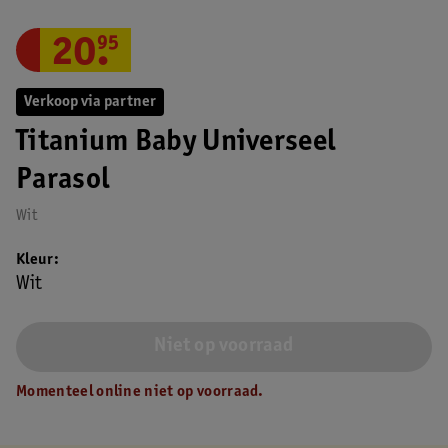
20
.
95
Verkoop via partner
Titanium Baby Universeel
Parasol
Wit
Kleur
Wit
Niet op voorraad
Momenteel online niet op voorraad.