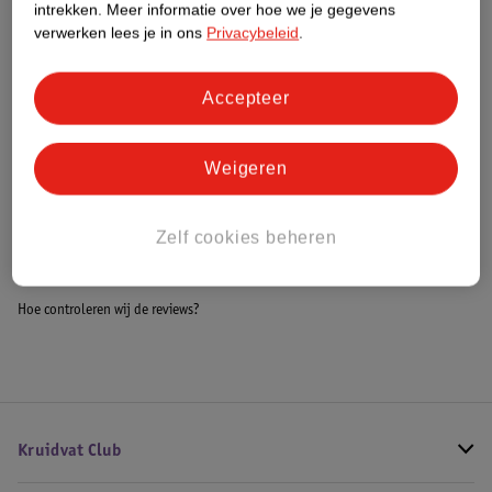
intrekken.
Meer informatie over hoe we je gegevens
Impact Score.
verwerken lees je in ons
Privacybeleid
.
Meer informatie
Accepteer
Bestel & Bezorginformatie
Weigeren
Bekijk ook
Zelf cookies beheren
Meer
TitaniumBaby
Alle Kinderwagen parasols
Hoe controleren wij de reviews?
Kruidvat Club