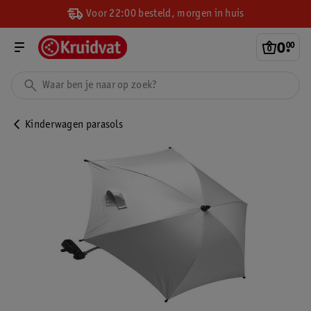
Voor 22:00 besteld, morgen in huis
0
.
00
Kinderwagen parasols