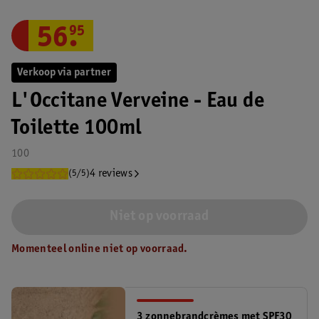
56
.
95
Verkoop via partner
L'Occitane Verveine - Eau de
Toilette 100ml
100
4 reviews
(5/5)
Niet op voorraad
Momenteel online niet op voorraad.
3 zonnebrandcrèmes met SPF30