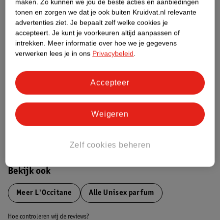
Productinformatie
maken.
Zo kunnen we jou de beste acties en aanbiedingen
tonen en zorgen we dat je ook buiten Kruidvat.nl relevante
advertenties ziet.
Je bepaalt zelf welke cookies je
Etiketinformatie
accepteert.
Je kunt je voorkeuren altijd aanpassen of
intrekken.
Meer informatie over hoe we je gegevens
verwerken lees je in ons
Privacybeleid
.
Nature Impact Score
Dit product heeft (nog) geen Nature
Accepteer
Impact Score.
Meer informatie
Weigeren
Bestel & Bezorginformatie
Zelf cookies beheren
Bekijk ook
Meer
L'Occitane
Alle Unisex parfum
Hoe controleren wij de reviews?