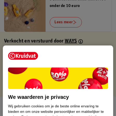
onder de 10 euro
Lees meer
Verkocht en verstuurd door
WAYS
Binnen 1 werkdag verstuurd
Gratis thuisbezorgd
Gratis retourneren via verkooppartner.
Gratis punten met je Kruidvat kaart
We waarderen je privacy
Over dit product
Wij gebruiken cookies om je de beste online ervaring te
bieden en om onze website persoonlijker en makkelijker te