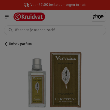
Voor 22:00 besteld, morgen in huis
0
.
00
Unisex parfum