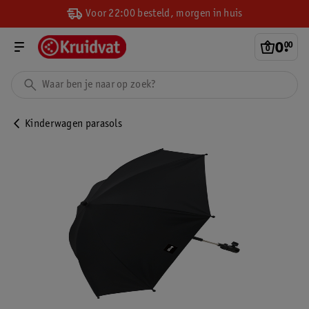
Voor 22:00 besteld, morgen in huis
0
.
00
Kinderwagen parasols