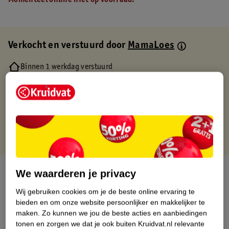
Momenteel online niet op voorraad.
Verkocht en verstuurd door
MamaLoes
Binnen 1 werkdag verstuurd
Gratis thuisbezorgd
Gratis retourneren via verkooppartner.
Gratis punten met je Kruidvat kaart
Over dit product
We waarderen je privacy
Wij gebruiken cookies om je de beste online ervaring te
Productinformatie
bieden en om onze website persoonlijker en makkelijker te
maken.
Zo kunnen we jou de beste acties en aanbiedingen
Etiketinformatie
tonen en zorgen we dat je ook buiten Kruidvat.nl relevante