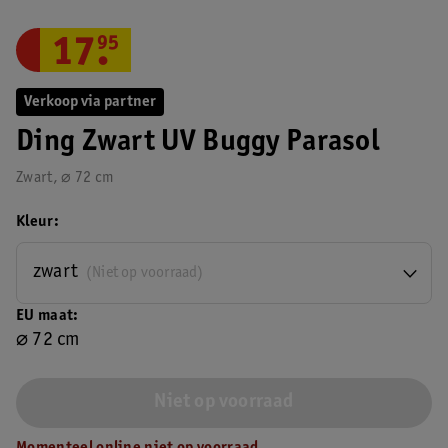
17
.
95
Verkoop via partner
Ding Zwart UV Buggy Parasol
Zwart, ⌀ 72 cm
Kleur
zwart
(Niet op voorraad)
EU maat
⌀ 72 cm
Niet op voorraad