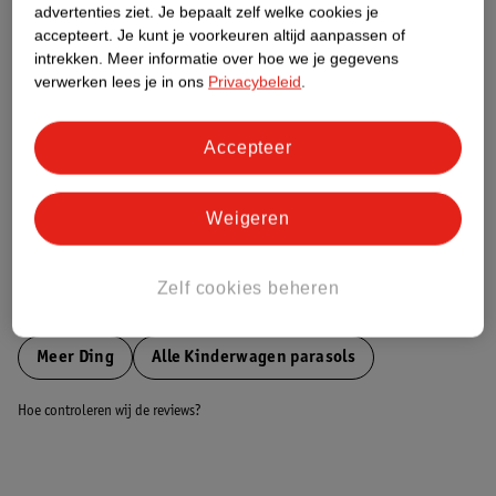
advertenties ziet.
Je bepaalt zelf welke cookies je
accepteert.
Je kunt je voorkeuren altijd aanpassen of
Nature Impact Score
intrekken.
Meer informatie over hoe we je gegevens
verwerken lees je in ons
Privacybeleid
.
Dit product heeft (nog) geen Nature
Impact Score.
Meer informatie
Accepteer
Weigeren
Bestel & Bezorginformatie
Zelf cookies beheren
Bekijk ook
Meer
Ding
Alle Kinderwagen parasols
Hoe controleren wij de reviews?