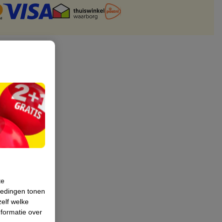
te
iedingen tonen
zelf welke
formatie over