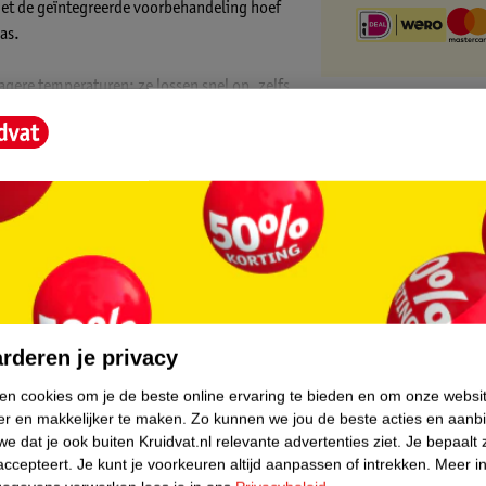
met de geïntegreerde voorbehandeling hoef
as.
agere temperaturen: ze lossen snel op, zelfs
bespaar tot 60% op de elektriciteitskosten
ds:
smachine**
core.
:
rderen je privacy
 de kleding er bovenop om hardnekkige
ken cookies om je de beste online ervaring te bieden en om onze websi
er en makkelijker te maken.
Zo kunnen we jou de beste acties en aanb
e dat je ook buiten Kruidvat.nl relevante advertenties ziet.
Je bepaalt 
ren.
accepteert.
Je kunt je voorkeuren altijd aanpassen of intrekken.
Meer in