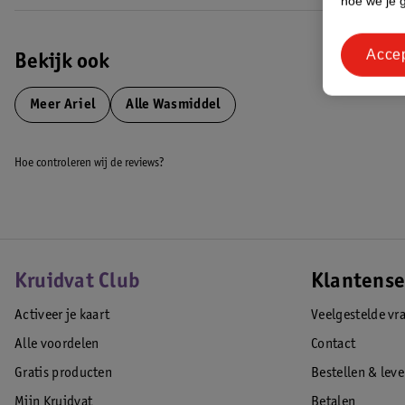
hoe we je 
*De werking van Ariel the Big One staat gelijk aan twee Ariel Original 
**Energieverbruik wasmachine van 60 tot 30 °C, normale cyclus.
Acce
EAN code:8700216697620
Bekijk ook
Meer
Ariel
Alle Wasmiddel
Hoe controleren wij de reviews?
Kruidvat Club
Klantense
Activeer je kaart
Veelgestelde vr
Alle voordelen
Contact
Gratis producten
Bestellen & lev
Mijn Kruidvat
Betalen