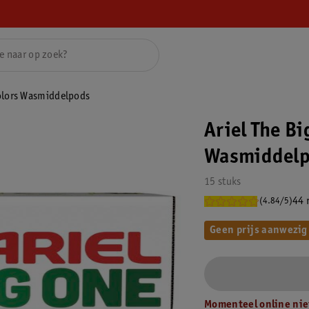
Colors Wasmiddelpods
Ariel The Bi
Wasmiddel
15 stuks
44 
(4.84/5)
Geen prijs aanwezig
Momenteel online nie