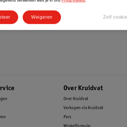
gegevens verwerken lees je in ons
Privacybeleid
.
3-in-1 pods.
pteer
Weigeren
Zelf cooki
rvice
Over Kruidvat
agen
Over Kruidvat
Verkopen via Kruidvat
eren
Pers
Winkelformule