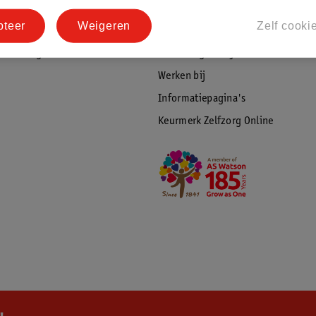
tourneren
Duurzaamheid
pteer
Weigeren
Zelf cooki
Social Media
rschuwingen
Kinderdagverblijfservice
Werken bij
Informatiepagina's
Keurmerk Zelfzorg Online