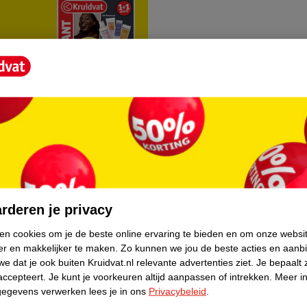
rvice
Over Kruidvat
agen
Over Kruidvat
rderen je privacy
Verkopen via Kruidvat
ken cookies om je de beste online ervaring te bieden en om onze websi
er en makkelijker te maken.
Zo kunnen we jou de beste acties en aanb
eren
Pers
e dat je ook buiten Kruidvat.nl relevante advertenties ziet.
Je bepaalt 
Winkelformule
accepteert.
Je kunt je voorkeuren altijd aanpassen of intrekken.
Meer in
gegevens verwerken lees je in ons
Privacybeleid
.
do
Bedrijfsgegevens