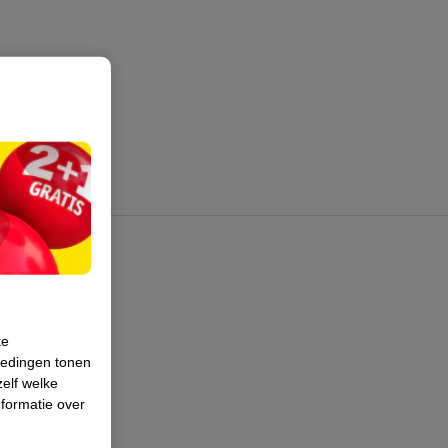
te
iedingen tonen
zelf welke
formatie over