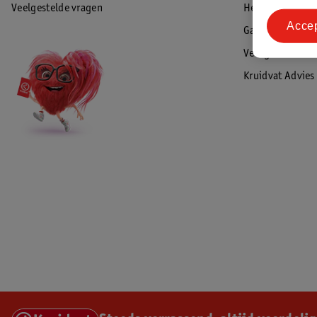
Veelgestelde vragen
Herroepen & re
Acce
Garantie
Veiligheidswaa
Kruidvat Advies