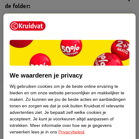
de folder:
Kruidvat folder
Geldig van maandag 3 t/m zondag 16
augustus 2026.
Bekijk folder
We waarderen je privacy
Wij gebruiken cookies om je de beste online ervaring te
bieden en om onze website persoonlijker en makkelijker te
Kruidvat Club
maken.
Zo kunnen we jou de beste acties en aanbiedingen
tonen en zorgen we dat je ook buiten Kruidvat.nl relevante
advertenties ziet.
Je bepaalt zelf welke cookies je
Klantenservice
accepteert.
Je kunt je voorkeuren altijd aanpassen of
intrekken.
Meer informatie over hoe we je gegevens
Over Kruidvat
verwerken lees je in ons
Privacybeleid
.