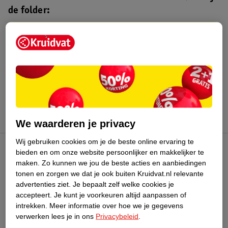
de folder:
Kruidvat folder
Geldig van maandag 10 t/m zondag 16
augustus 2026.
Bekijk folder
We waarderen je privacy
Wij gebruiken cookies om je de beste online ervaring te
bieden en om onze website persoonlijker en makkelijker te
Kruidvat Club
maken.
Zo kunnen we jou de beste acties en aanbiedingen
tonen en zorgen we dat je ook buiten Kruidvat.nl relevante
advertenties ziet.
Je bepaalt zelf welke cookies je
Klantenservice
accepteert.
Je kunt je voorkeuren altijd aanpassen of
intrekken.
Meer informatie over hoe we je gegevens
Over Kruidvat
verwerken lees je in ons
Privacybeleid
.