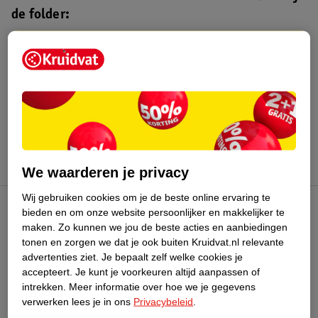
de folder:
Kruidvat folder
Geldig van maandag 3 t/m zondag 16
augustus 2026.
Bekijk folder
We waarderen je privacy
Wij gebruiken cookies om je de beste online ervaring te
bieden en om onze website persoonlijker en makkelijker te
Kruidvat Club
maken.
Zo kunnen we jou de beste acties en aanbiedingen
tonen en zorgen we dat je ook buiten Kruidvat.nl relevante
advertenties ziet.
Je bepaalt zelf welke cookies je
Klantenservice
accepteert.
Je kunt je voorkeuren altijd aanpassen of
intrekken.
Meer informatie over hoe we je gegevens
Over Kruidvat
verwerken lees je in ons
Privacybeleid
.