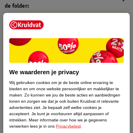
de folder:
Kruidvat folder
Geldig van maandag 3 t/m zondag 16
augustus 2026.
Bekijk folder
We waarderen je privacy
Wij gebruiken cookies om je de beste online ervaring te
bieden en om onze website persoonlijker en makkelijker te
Kruidvat Club
maken.
Zo kunnen we jou de beste acties en aanbiedingen
tonen en zorgen we dat je ook buiten Kruidvat.nl relevante
advertenties ziet.
Je bepaalt zelf welke cookies je
Klantenservice
accepteert.
Je kunt je voorkeuren altijd aanpassen of
intrekken.
Meer informatie over hoe we je gegevens
Over Kruidvat
verwerken lees je in ons
Privacybeleid
.