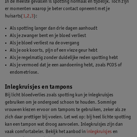
In de meeste gevallen is spotting normaal en tijdelijk. Toch zijn
er momenten waarop je beter contact opneemt met je
huisarts(
1
,
2
,
3
):
Als spotting langer dan drie dagen aanhoudt
Als je zwanger bent en je bloed verliest
Als je bloed verliest na de overgang
Als je ook koorts, pijn of een vieze geur hebt
Als je regelmatig zonder duidelijke reden spotting hebt
Als je vermoed dat je een aandoening hebt, zoals PCOS of
endometriose.
Inlegkruisjes en tampons
Bij licht bloedverlies zoals spotting kun je inlegkruisjes
gebruiken om je ondergoed schoon te houden. Sommige
vrouwen kiezen ervoor om tampons te gebruiken, zeker als ze
zich daar prettiger bij voelen. Let wel op: bij heel lichte spotting
kan een tampon wat droog aanvoelen. Inlegkruisjes zijn dan
vaak comfortabeler. Bekijk het aanbod in
inlegkruisjes
en