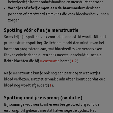
beïnvloedt je hormoonhuishouding en menstruatiepatroon.
Wondjes of afwijkingen aan de baarmoeder:
denk aan
poliepen of geïrriteerd slijmvlies die voor bloedverlies kunnen
zorgen.
Spotting vóór of na je menstruatie
Soms krijg je spotting vlak voordat je ongesteld wordt. Dit heet
premenstruele spotting. Je lichaam maakt dan minder van het
hormoon progesteron aan, wat bloedverlies kan veroorzaken.
Dit kan enkele dagen duren en is meestal onschuldig, net als
lichte klachten die bij
menstruatie
horen(
1
,
2
).
Na je menstruatie kun je ook nog een paar dagen wat restjes
bloed verliezen. Dat ziet er vaak bruin uit en komt doordat oud
bloed nog wordt afgevoerd(
1
).
Spotting rond je eisprong (ovulatie)
Bij sommige vrouwen komt er een beetje bloed vrij rond de
eisprong. Dit gebeurt meestal halverwege de cyclus. Het