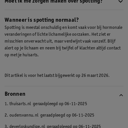
komt het vaak terug, neem dan contact op met je huisarts
Moet ik me zorgen maken over spotting?
.
Meestal niet, vooral als het kort duurt en geen andere klachten
geeft.
Bij aanhoudend bloedverlies of klachten zoals pijn of geur
Wanneer is spotting normaal?
is het goed om een arts te raadplegen
.
Spotting is meestal onschuldig en komt vaak voor bij hormonale
veranderingen of lichte lichamelijke oorzaken. Het ziet er
misschien onverwacht uit, maar verdwijnt vaak vanzelf. Blijf
alert op je lichaam en neem bij twijfel of klachten altijd contact
op met je huisarts.
Dit artikel is voor het laatst bijgewerkt op 26 maart 2026.
Bronnen
1. thuisarts.nl
geraadpleegd op 06-11-2025
2. oudersvannu.nl
geraadpleegd op 06-11-2025
3. deverloskundige.nl
geraadpleegd op 06-11-2025