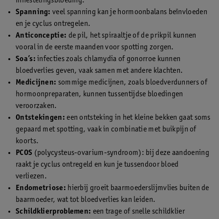
innestelingsbloeding.
Spanning:
veel spanning kan je hormoonbalans beïnvloeden
en je cyclus ontregelen.
Anticonceptie:
de pil, het spiraaltje of de prikpil kunnen
vooral in de eerste maanden voor spotting zorgen.
Soa’s:
infecties zoals chlamydia of gonorroe kunnen
bloedverlies geven, vaak samen met andere klachten.
Medicijnen:
sommige medicijnen, zoals bloedverdunners of
hormoonpreparaten, kunnen tussentijdse bloedingen
veroorzaken.
Ontstekingen:
een ontsteking in het kleine bekken gaat soms
gepaard met spotting, vaak in combinatie met buikpijn of
koorts.
PCOS
(polycysteus-ovarium-syndroom): bij deze aandoening
raakt je cyclus ontregeld en kun je tussendoor bloed
verliezen.
Endometriose:
hierbij groeit baarmoederslijmvlies buiten de
baarmoeder, wat tot bloedverlies kan leiden.
Schildklierproblemen:
een trage of snelle schildklier