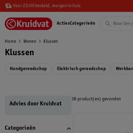
Voor 22:00 besteld, morgen in huis
Acties
Categorieën
Home
Wonen
Klussen
Klussen
Handgereedschap
Elektrisch gereedschap
Werkba
38 product(en) gevonden
Advies door Kruidvat
Categorieën