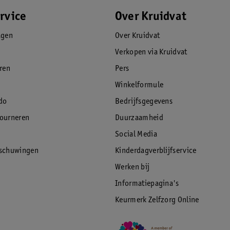
rvice
Over Kruidvat
agen
Over Kruidvat
Verkopen via Kruidvat
eren
Pers
Winkelformule
do
Bedrijfsgegevens
tourneren
Duurzaamheid
Social Media
rschuwingen
Kinderdagverblijfservice
Werken bij
Informatiepagina's
Keurmerk Zelfzorg Online