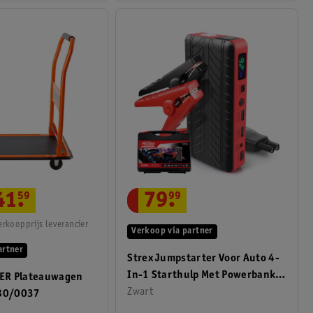
41
.
59
79
.
99
rkoopprijs leverancier
Verkoop via partner
artner
Strex Jumpstarter Voor Auto 4-
In-1 Starthulp Met Powerbank
ER Plateauwagen
SOS Noodlicht
Zwart
80/0037