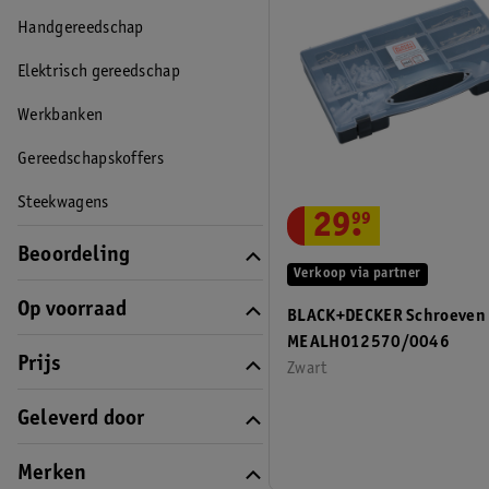
Handgereedschap
Elektrisch gereedschap
Werkbanken
Gereedschapskoffers
Steekwagens
29
.
99
Beoordeling
Verkoop via partner
Op voorraad
BLACK+DECKER Schroeven
MEALHO12570/0046
Prijs
Zwart
Geleverd door
Merken