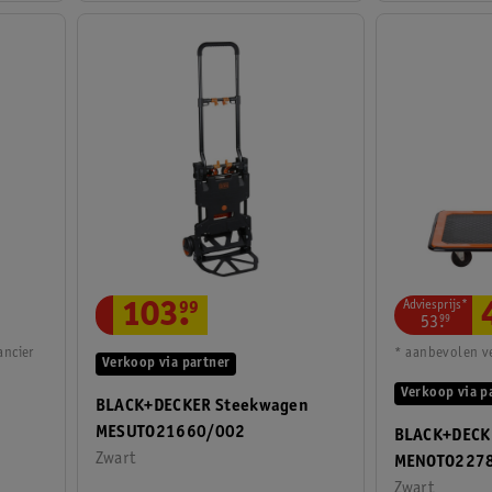
Adviesprijs*
103
.
99
53
.
99
ancier
* aanbevolen ve
Verkoop via partner
Verkoop via p
BLACK+DECKER Steekwagen
MESUTO21660/002
BLACK+DECK
Zwart
MENOTO227
Zwart