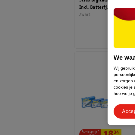
Strex Digitale Multimeter
Incl. Batterij. Klemtangen
Opberghoes
Zwart
We waa
Wij gebrui
persoonlijk
en zorgen w
cookies je 
hoe we je 
Acce
Adviesprijs*
34