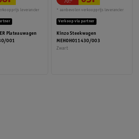
58
.
65
.
70
.
99
rkoopprijs leverancier
* aanbevolen verkoopprijs leverancier
artner
Verkoop via partner
ER Plateauwagen
Kinzo Steekwagen
80/001
MEHOHO11430/003
Zwart