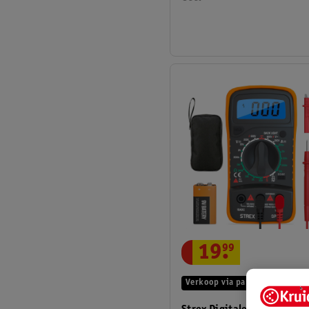
19
.
99
Verkoop via partner