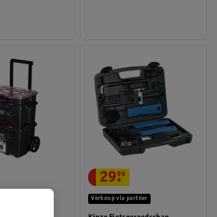
29
.
99
Verkoop via partner
artner