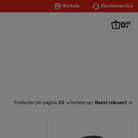
Winkels
Klantenservice
0
.
00
Producten per pagina
20
Sorteer op:
Meest relevant