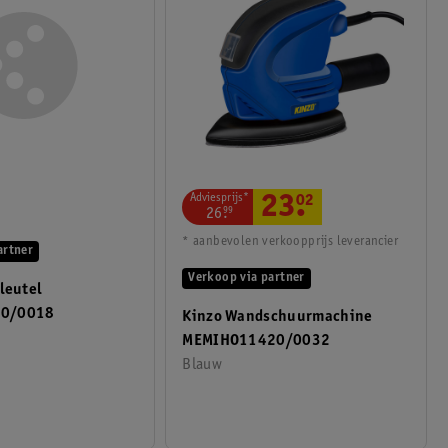
Adviesprijs*
23
.
02
26
.
99
* aanbevolen verkoopprijs leverancier
artner
Verkoop via partner
leutel
60/0018
Kinzo Wandschuurmachine
MEMIHO11420/0032
Blauw