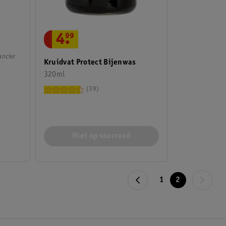
4
.
99
ancier
Kruidvat Protect Bijenwas
320ml
39
Niet op voorraad
1
2