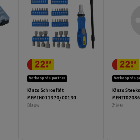
22
.
99
22
.
99
Verkoop via partner
Verkoop via p
Kinzo Schroefbit
Kinzo Steeks
MEMIHO11370/00130
MENITO208
Blauw
Zilver