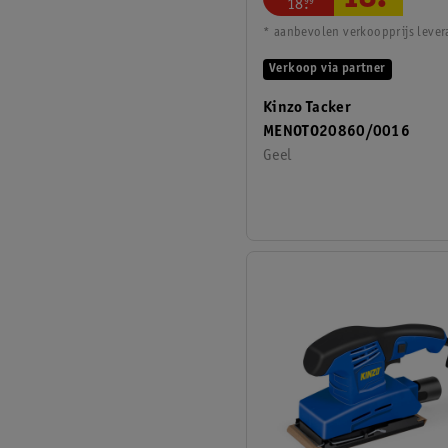
18
.
18
.
99
* aanbevolen verkoopprijs lever
Verkoop via partner
Kinzo Tacker
MENOTO20860/0016
Geel