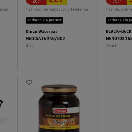
22
.
26
.
99
76
.
99
ancier
* aanbevolen verkoopprijs leverancier
* aanbevolen ve
Verkoop via partner
Verkoop via p
Kinzo Waterpas
BLACK+DECK
MEDISA16940/002
MENOTO216
Grijs
Zwart