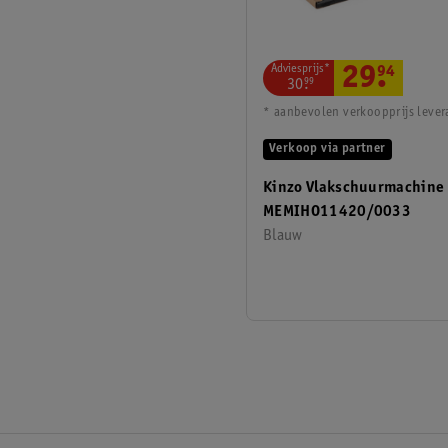
Adviesprijs*
29
.
94
30
.
99
* aanbevolen verkoopprijs lever
Verkoop via partner
Kinzo Vlakschuurmachine
MEMIHO11420/0033
Blauw