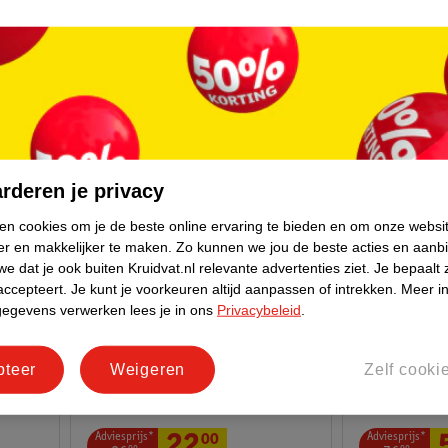
 AC/DC
Keter Stack &
 &
Gereedscha
BLACK+DECKER Steekwagen
MENOTO22780/0038
Zwart
rderen je privacy
ken cookies om je de beste online ervaring te bieden en om onze websi
er en makkelijker te maken.
Zo kunnen we jou de beste acties en aanb
e dat je ook buiten Kruidvat.nl relevante advertenties ziet.
Je bepaalt 
accepteert.
Je kunt je voorkeuren altijd aanpassen of intrekken.
Meer in
gegevens verwerken lees je in ons
Privacybeleid
.
pteer
Weigeren
Zelf cooki
Adviesprijs*
Adviesprijs*
00