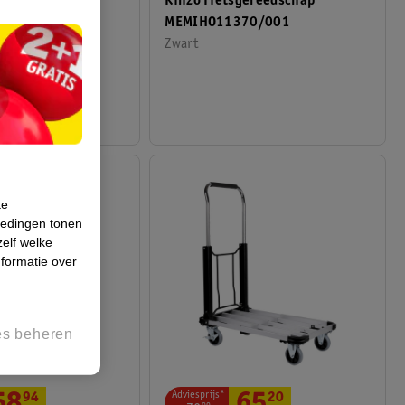
Kinzo Fietsgereedschap
 Roll
MEMIHO11370/001
pswagen
Zwart
te
iedingen tonen
zelf welke
formatie over
es beheren
Adviesprijs*
94
20