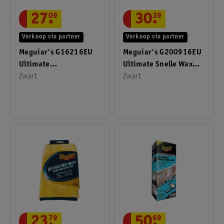
27
.
09
30
.
39
Verkoop via partner
Verkoop via partner
Meguiar's G16216EU
Meguiar's G200916EU
Ultimate
Ultimate Snelle Wax
Interieurdetailer 473
Zwart
473 Ml Spray
Zwart
Ml
23
.
79
50
.
69