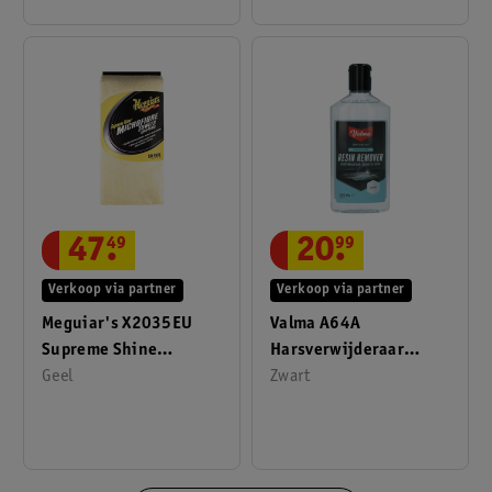
47
.
49
20
.
99
Verkoop via partner
Verkoop via partner
Meguiar's X2035EU
Valma A64A
Supreme Shine
Harsverwijderaar
Microvezeldoek (6-
Geel
250ml
Zwart
Pack)