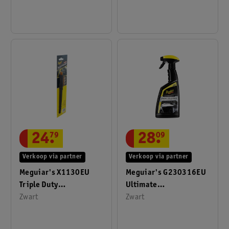
1,89 Liter
24
.
79
28
.
09
Verkoop via partner
Verkoop via partner
Meguiar's X1130EU
Meguiar's G230316EU
Triple Duty
Ultimate
Detailingborstel
Zwart
Lakglansversterker
Zwart
473ml