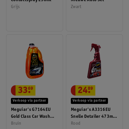
Contactspray 250ml
Nieuwe Auto Set
Grijs
Zwart
33
.
69
24
.
89
Verkoop via partner
Verkoop via partner
Meguiar's G7164EU
Meguiar's A3316EU
Gold Class Car Wash
Snelle Detailer 473ml
Shampoo & Conditioner
Bruin
Spray
Rood