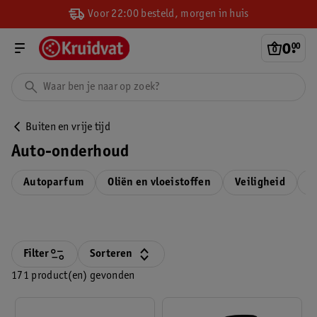
Voor 22:00 besteld, morgen in huis
0
.
00
Buiten en vrije tijd
Auto-onderhoud
Autoparfum
Oliën en vloeistoffen
Veiligheid
A
Filter
Sorteren
171 product(en) gevonden