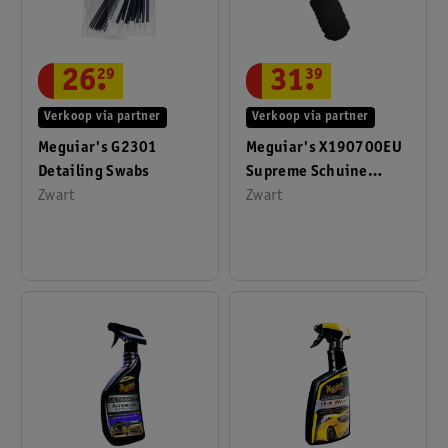
26
.
29
31
.
39
Verkoop via partner
Verkoop via partner
Meguiar's G2301
Meguiar's X190700EU
Detailing Swabs
Supreme Schuine
Zwart
Velgenborstel
Zwart