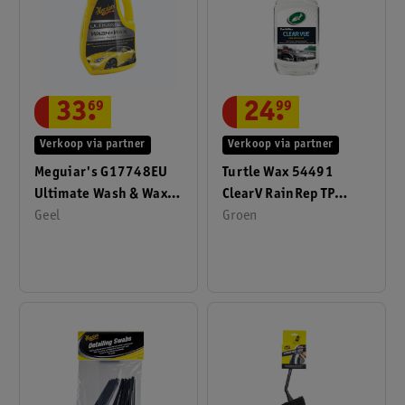
33
.
69
24
.
99
Verkoop via partner
Verkoop via partner
Meguiar's G17748EU
Turtle Wax 54491
Ultimate Wash & Wax
ClearV RainRep TP
1,42 Liter
Geel
300ml
Groen