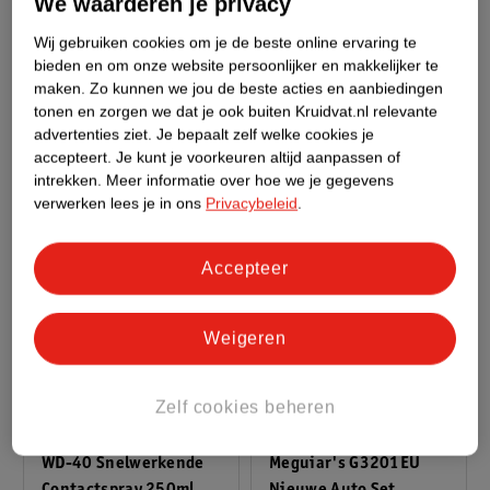
We waarderen je privacy
Meguiar's Ultimate
Meguiar's G250608EU
Wij gebruiken cookies om je de beste online ervaring te
Velgenreiniger 710ml
New Car
bieden en om onze website persoonlijker en makkelijker te
Zwart
Luchtverfrisser Spray
Blauw
maken.
Zo kunnen we jou de beste acties en aanbiedingen
237 Ml
tonen en zorgen we dat je ook buiten Kruidvat.nl relevante
advertenties ziet.
Je bepaalt zelf welke cookies je
accepteert.
Je kunt je voorkeuren altijd aanpassen of
intrekken.
Meer informatie over hoe we je gegevens
verwerken lees je in ons
Privacybeleid
.
Accepteer
Weigeren
22
.
99
89
.
79
Zelf cookies beheren
Verkoop via partner
Verkoop via partner
WD-40 Snelwerkende
Meguiar's G3201EU