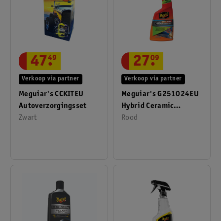
47
.
49
27
.
09
Verkoop via partner
Verkoop via partner
Meguiar's CCKITEU
Meguiar's G251024EU
Autoverzorgingsset
Hybrid Ceramic
Zwart
Waterloos Wassen En
Rood
Waxen 710ml