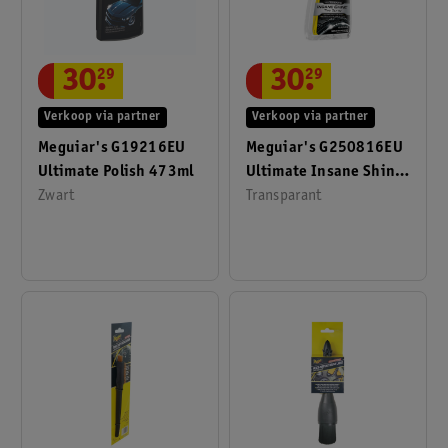
30
.
29
30
.
29
Verkoop via partner
Verkoop via partner
Meguiar's G19216EU
Meguiar's G250816EU
Ultimate Polish 473ml
Ultimate Insane Shine
Zwart
Bandenspray 473ml
Transparant