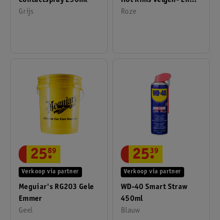
Contactspray 250ml
Hot Rims Velgen- En
Grijs
Bandenreiniger 710 Ml
Roze
Spray
25
.
89
25
.
39
Verkoop via partner
Verkoop via partner
Meguiar's RG203 Gele
WD-40 Smart Straw
Emmer
450ml
Geel
Blauw