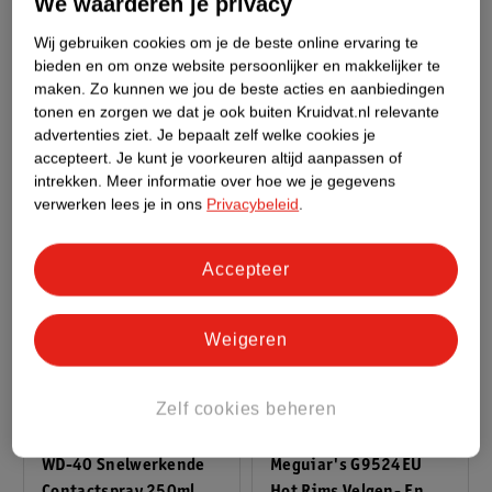
We waarderen je privacy
Meguiar's G190526EU
Gecko 2in1 Interieur
Wij gebruiken cookies om je de beste online ervaring te
Hybride Keramische
Schrobspons
bieden en om onze website persoonlijker en makkelijker te
Wax 768ml
Blauw
13x9x2,5cm
Zwart
maken.
Zo kunnen we jou de beste acties en aanbiedingen
tonen en zorgen we dat je ook buiten Kruidvat.nl relevante
advertenties ziet.
Je bepaalt zelf welke cookies je
accepteert.
Je kunt je voorkeuren altijd aanpassen of
intrekken.
Meer informatie over hoe we je gegevens
verwerken lees je in ons
Privacybeleid
.
Accepteer
Weigeren
22
.
99
27
.
09
Zelf cookies beheren
Verkoop via partner
Verkoop via partner
WD-40 Snelwerkende
Meguiar's G9524EU