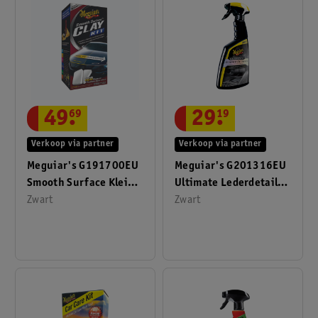
49
.
69
29
.
19
Verkoop via partner
Verkoop via partner
Meguiar's G191700EU
Meguiar's G201316EU
Smooth Surface Klei
Ultimate Lederdetailer
Set
Zwart
473 Ml Spray
Zwart