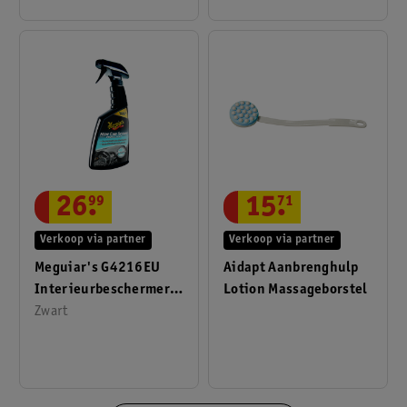
26
.
99
15
.
71
Verkoop via partner
Verkoop via partner
Meguiar's G4216EU
Aidapt Aanbrenghulp
Interieurbeschermer
Lotion Massageborstel
Nieuwe Auto 473ml
Zwart