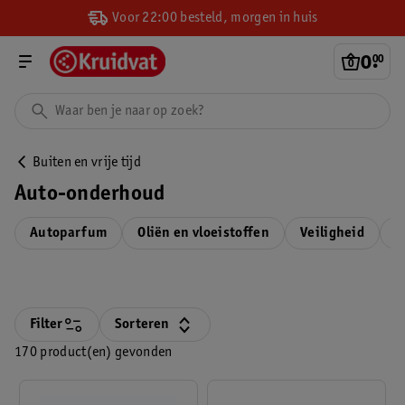
Voor 22:00 besteld, morgen in huis
0
.
00
Buiten en vrije tijd
Auto-onderhoud
Autoparfum
Oliën en vloeistoffen
Veiligheid
A
Filter
Sorteren
170 product(en) gevonden