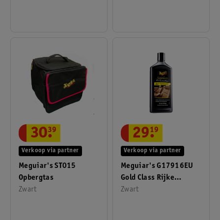
30
.
39
29
.
19
Verkoop via partner
Verkoop via partner
Meguiar's ST015
Meguiar's G17916EU
Opbergtas
Gold Class Rijke
Zwart
Leergel 473ml
Zwart