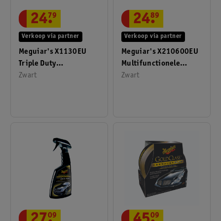
24
.
79
24
.
89
Verkoop via partner
Verkoop via partner
Meguiar's X1130EU
Meguiar's X210600EU
Triple Duty
Multifunctionele
Detailingborstel
Zwart
Borstel Groot
Zwart
27
.
09
45
.
09