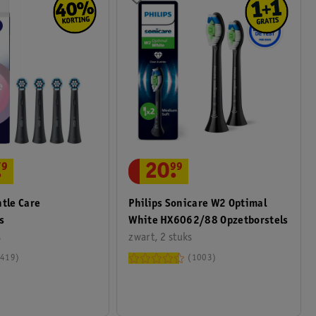
.
79
20
.
99
ntle Care
Philips Sonicare W2 Optimal
s
White HX6062/88 Opzetborstels
s
zwart, 2 stuks
419
1003