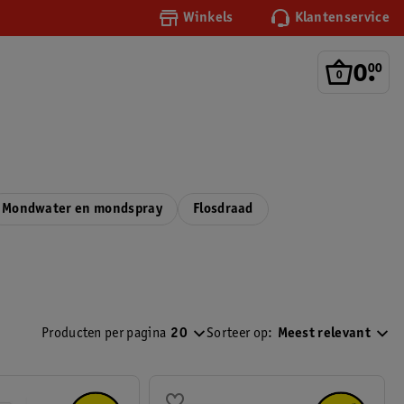
Winkels
Klantenservice
0
.
00
Mondwater en mondspray
Flosdraad
Producten per pagina
20
Sorteer op:
Meest relevant