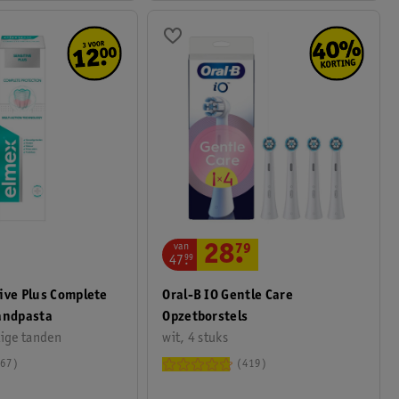
van
28
.
79
47
.
99
ive Plus Complete
Oral-B IO Gentle Care
andpasta
Opzetborstels
lige tanden
wit, 4 stuks
67
419