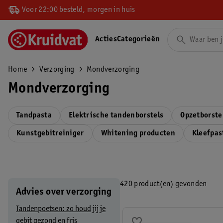
Voor 22:00 besteld, morgen in huis
Acties
Categorieën
Home
Verzorging
Mondverzorging
Mondverzorging
Tandpasta
Elektrische tandenborstels
Opzetborste
Kunstgebitreiniger
Whitening producten
Kleefpas
420 product(en) gevonden
Advies over verzorging
Tandenpoetsen: zo houd jij je
gebit gezond en fris