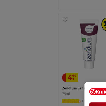
4
.
99
Zendium Sensitive Tandpa
75ml
72