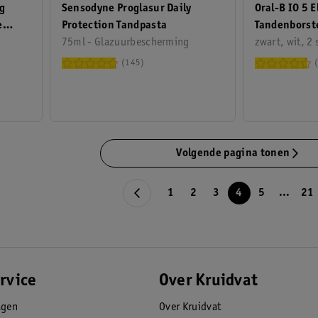
Sensodyne Proglasur Daily
Oral-B IO 5 
ng
Protection Tandpasta
Tandenborst
e
75ml - Glazuurbescherming
zwart, wit, 2 
145
Volgende pagina tonen
1
2
3
4
5
...
21
rvice
Over Kruidvat
agen
Over Kruidvat