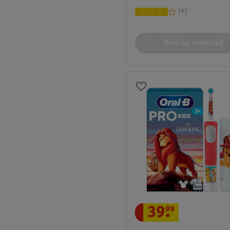
4
Niet op voorraad
39
.
99