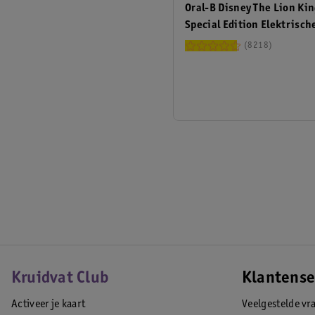
Oral-B Disney The Lion Ki
Special Edition Elektrisch
Tandenborstel
8218
Kruidvat Club
Klantense
Activeer je kaart
Veelgestelde vr