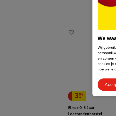
We waa
Wij gebrui
persoonlijk
en zorgen w
cookies je 
hoe we je 
Acce
3
.
99
Elmex 0-3 Jaar
Leertandenborstel