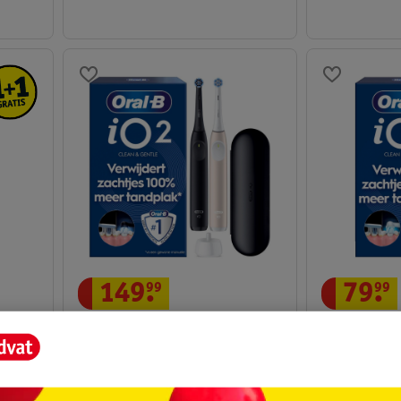
149
.
99
79
.
99
Oral-B IO Series 2 Clean & Care
Oral-B IO2 C
sta
Elektrische Tandenborstels
Elektrische 
2 stuks
groen