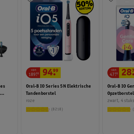
van
van
94
.
99
28
189
.
99
47
.
99
ies
Oral-B IO Series 5N Elektrische
Oral-B IO Ge
8
Tandenborstel
Opzetborstel
roze
zwart, 4 stuk
8218