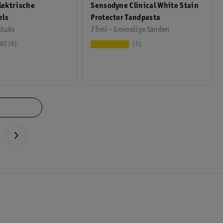
Elektrische
Sensodyne Clinical White Stain
els
Protector Tandpasta
stuks
75ml - Gevoelige tanden
8218
5