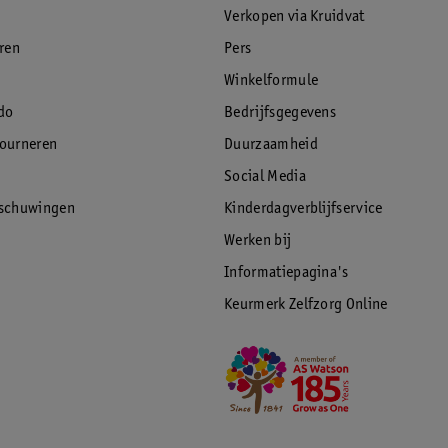
Verkopen via Kruidvat
eren
Pers
Winkelformule
do
Bedrijfsgegevens
tourneren
Duurzaamheid
Social Media
rschuwingen
Kinderdagverblijfservice
Werken bij
Informatiepagina's
Keurmerk Zelfzorg Online