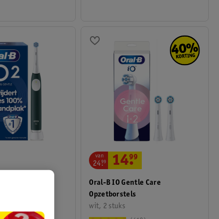
van
14
.
99
24
.
99
lean & Care
Oral-B IO Gentle Care
Tandenborstel
Opzetborstels
wit, 2 stuks