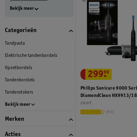
Bekijk meer
Categorieën
Tandpasta
Elektrische tandenborstels
Opzetborstels
299
.
99
Tandenborstels
Philips Sonicare 9000 Ser
Tandenstokers
DiamondClean HX9913/1
Elektrische Tandenborstel
zwart
Bekijk meer
41
Merken
Acties