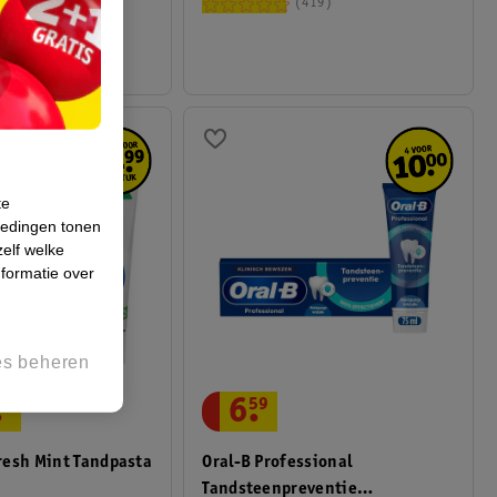
8218
419
te
iedingen tonen
zelf welke
formatie over
es beheren
6
.
59
.
99
Oral-B Professional
resh Mint Tandpasta
Tandsteenpreventie