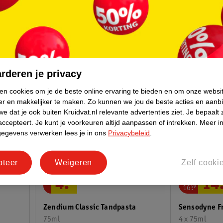
8218
rderen je privacy
ken cookies om je de beste online ervaring te bieden en om onze websi
er en makkelijker te maken.
Zo kunnen we jou de beste acties en aanb
e dat je ook buiten Kruidvat.nl relevante advertenties ziet.
Je bepaalt 
accepteert.
Je kunt je voorkeuren altijd aanpassen of intrekken.
Meer in
gegevens verwerken lees je in ons
Privacybeleid
.
pteer
Weigeren
Zelf cooki
van
4
.
99
14
16
.
99
Zendium Classic Tandpasta
Sensodyne F
75ml
4 x 75ml