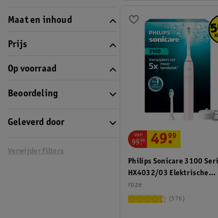
Maat en inhoud
Prijs
Op voorraad
Beoordeling
Geleverd door
van
49
.
99
99
.
99
Verwijder filters
Philips Sonicare 3100 Ser
HX4032/03 Elektrische
Tandenborstel
roze
576