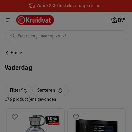
Voor 22:00 besteld, morgen in huis
0
.
00
Home
Vaderdag
Filter
Sorteren
176 product(en) gevonden