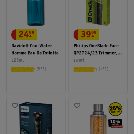
24
.
99
39
.
99
Davidoff Cool Water
Philips OneBlade Face
Homme Eau De Toilette
QP2724/23 Trimmer,
125ml
Scheerapparaat En
zwart
Styler
525
152