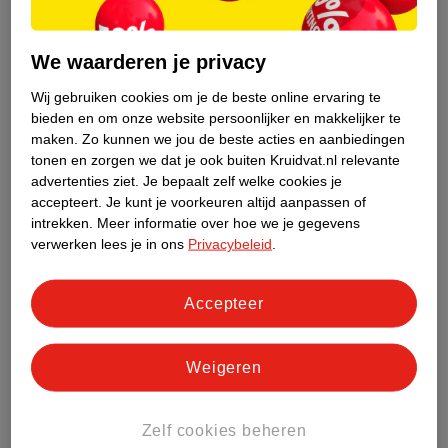
Scheerapparaat
Men Geschenkset
Mannen Met
Zilver
17
Opzetstukken
We waarderen je privacy
Hoofdscheerapparaat
Wij gebruiken cookies om je de beste online ervaring te
Head En Face Shaver
bieden en om onze website persoonlijker en makkelijker te
Kaal Scheren
maken.
Zo kunnen we jou de beste acties en aanbiedingen
tonen en zorgen we dat je ook buiten Kruidvat.nl relevante
advertenties ziet.
Je bepaalt zelf welke cookies je
accepteert.
Je kunt je voorkeuren altijd aanpassen of
intrekken.
Meer informatie over hoe we je gegevens
verwerken lees je in ons
Privacybeleid
.
Accepteer
19
.
99
74
.
99
Weigeren
Kneipp Men Shower
LEGO Special Editions
Geschenkset
2026 43015 Lionel
Messi – Voetballegende
958 steentjes
Zelf cookies beheren
4