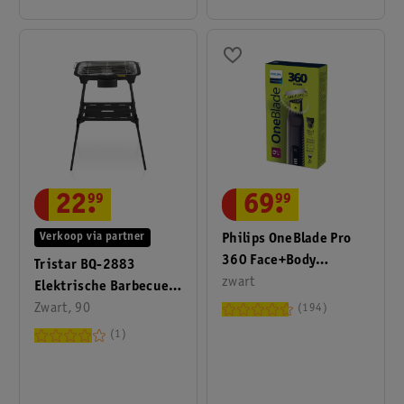
22
.
99
69
.
99
Verkoop via partner
Philips OneBlade Pro
360 Face+Body
Tristar BQ-2883
QP6507/23 Trimmer,
zwart
Elektrische Barbecue
Scheerapparaat En
Inclusief Statief
Zwart, 90
194
Styler
1