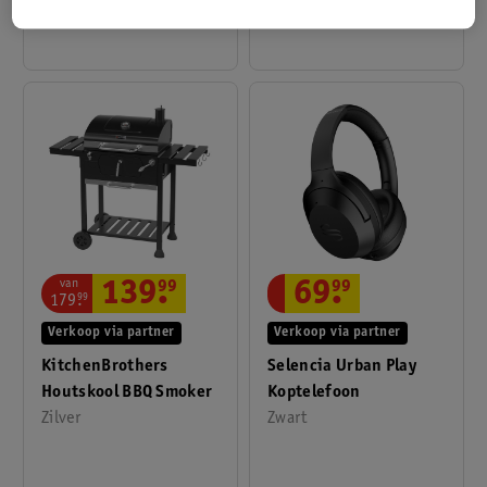
van
139
.
99
69
.
99
179
.
99
Verkoop via partner
Verkoop via partner
KitchenBrothers
Selencia Urban Play
Houtskool BBQ Smoker
Koptelefoon
Zilver
Zwart