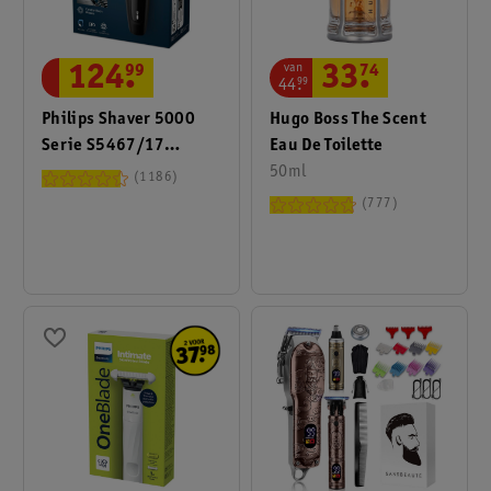
van
33
.
74
124
.
99
44
.
99
Hugo Boss The Scent
Philips Shaver 5000
Eau De Toilette
Serie S5467/17
50ml
Elektrisch
1186
Scheerapparaat
777