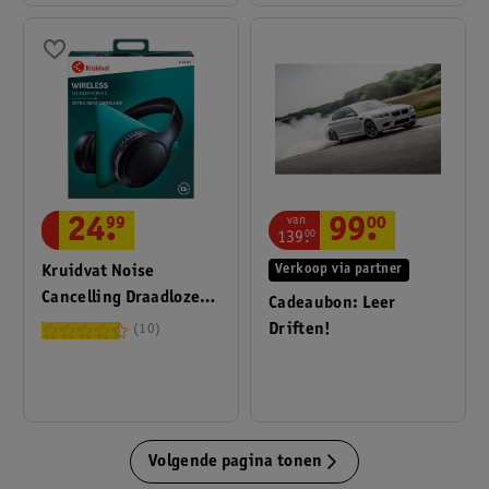
van
24
.
99
99
.
00
139
.
00
Kruidvat Noise
Verkoop via partner
Cancelling Draadloze
Cadeaubon: Leer
Koptelefoon
Driften!
10
Volgende pagina tonen