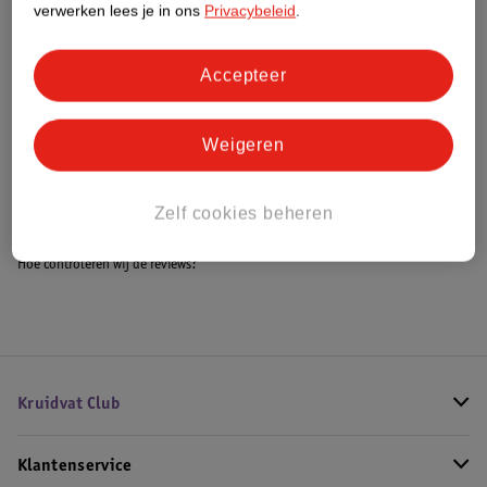
verwerken lees je in ons
Privacybeleid
.
Accepteer
Bestel & Bezorginformatie
Weigeren
Bekijk ook
Meer
Umberto Giannini
Alle Leave-in conditioner
Zelf cookies beheren
Hoe controleren wij de reviews?
Kruidvat Club
Klantenservice