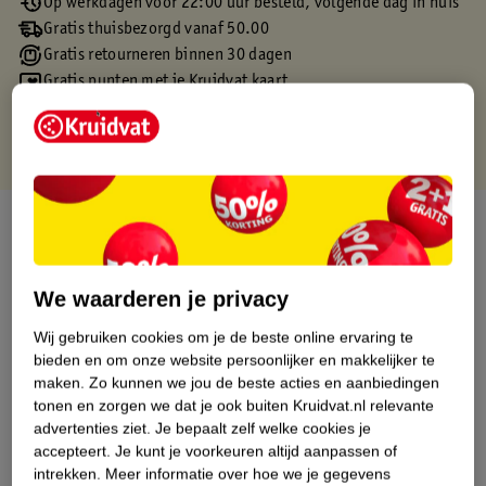
Op werkdagen voor 22:00 uur besteld, volgende dag in huis
Gratis thuisbezorgd vanaf 50.00
Gratis retourneren binnen 30 dagen
Gratis punten met je Kruidvat kaart
Over dit product
Productinformatie
We waarderen je privacy
Etiketinformatie
Wij gebruiken cookies om je de beste online ervaring te
bieden en om onze website persoonlijker en makkelijker te
maken.
Zo kunnen we jou de beste acties en aanbiedingen
Nature Impact Score
tonen en zorgen we dat je ook buiten Kruidvat.nl relevante
advertenties ziet.
Je bepaalt zelf welke cookies je
Dit product heeft (nog) geen Nature
accepteert.
Je kunt je voorkeuren altijd aanpassen of
Impact Score.
intrekken.
Meer informatie over hoe we je gegevens
Meer informatie