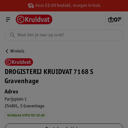
Voor 22:00 besteld, morgen in huis
0
.
00
Winkels
DROGISTERIJ KRUIDVAT 7168 S
Gravenhage
Adres
Parijsplein 1
2548VL
S Gravenhage
VANDAAG OPEN TOT 20:00