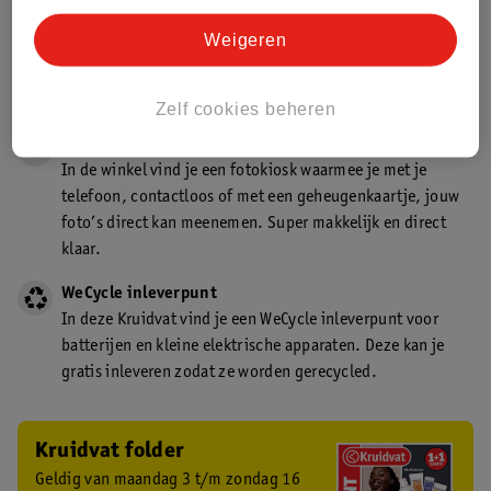
Gecertificeerd drogist
Weigeren
Kruidvat is een gecertificeerd drogist. Dit betekent dat je
deskundig advies krijgt over medicijn gebruik. In de
winkel én online!
Zelf cookies beheren
Kruidvat fotokiosk
In de winkel vind je een fotokiosk waarmee je met je
telefoon, contactloos of met een geheugenkaartje, jouw
foto’s direct kan meenemen. Super makkelijk en direct
klaar.
WeCycle inleverpunt
In deze Kruidvat vind je een WeCycle inleverpunt voor
batterijen en kleine elektrische apparaten. Deze kan je
gratis inleveren zodat ze worden gerecycled.
Kruidvat folder
Geldig van maandag 3 t/m zondag 16