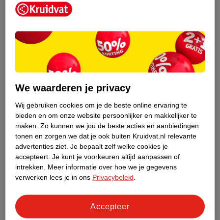
Kruidvat is een erkend specialist in
zelfzorg, ook online. Wat je
We waarderen je privacy
gezondheidsvraag ook is, stel hem aan
ons!
Wij gebruiken cookies om je de beste online ervaring te
bieden en om onze website persoonlijker en makkelijker te
Stel je gezondheidsvraag
maken.
Zo kunnen we jou de beste acties en aanbiedingen
tonen en zorgen we dat je ook buiten Kruidvat.nl relevante
advertenties ziet.
Je bepaalt zelf welke cookies je
accepteert.
Je kunt je voorkeuren altijd aanpassen of
Ook in deze winkel
intrekken.
Meer informatie over hoe we je gegevens
Kruidvat.nl ophaalpunt
verwerken lees je in ons
Privacybeleid
.
Laat je bestelling snel en gemakkelijk bezorgen in de
winkel. Zo hoef je niet thuis te blijven voor de Kruidvat
Accepteer
bestelling!